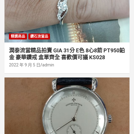
精選商品
鑽石流當品
潤泰流當精品拍賣 GIA 31分 E色 8心8箭 PT950鉑
金 豪華鑽戒 盒單齊全 喜歡價可議 KS028
2022 年 9 月 5 日
admin