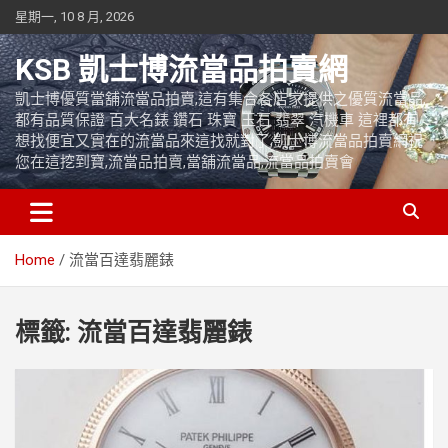
Skip
星期一, 10 8 月, 2026
to
content
KSB 凱士博流當品拍賣網
凱士博優質當舖流當品拍賣,這有集合各店家提供之優質流當品,
都有品質保證 百大名錶 鑽石 珠寶 玉石 翡翠 汽機車 這裡都有
想找便宜又實在的流當品來這找就對了,凱士博流當品拍賣網祝
您在這挖到寶,流當品拍賣,當舖流當品,流當品拍賣會
Home
流當百達翡麗錶
標籤:
流當百達翡麗錶