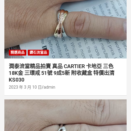
精選商品
鑽石流當品
潤泰流當精品拍賣 真品 CARTIER 卡地亞 三色
18K金 三環戒 51號 9成5新 附收藏盒 特價出清
KS030
2023 年 3 月 10 日
admin