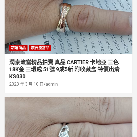
精選商品
鑽石流當品
潤泰流當精品拍賣 真品 CARTIER 卡地亞 三色
18K金 三環戒 51號 9成5新 附收藏盒 特價出清
KS030
2023 年 3 月 10 日
admin