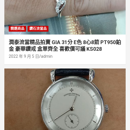
精選商品
鑽石流當品
潤泰流當精品拍賣 GIA 31分 E色 8心8箭 PT950鉑
金 豪華鑽戒 盒單齊全 喜歡價可議 KS028
2022 年 9 月 5 日
admin