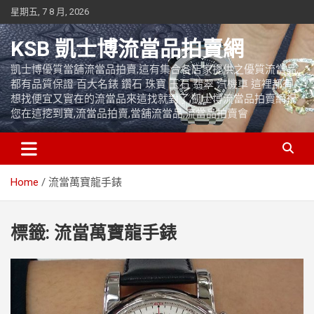
Skip
星期五, 7 8 月, 2026
to
content
KSB 凱士博流當品拍賣網
凱士博優質當舖流當品拍賣,這有集合各店家提供之優質流當品,
都有品質保證 百大名錶 鑽石 珠寶 玉石 翡翠 汽機車 這裡都有
想找便宜又實在的流當品來這找就對了,凱士博流當品拍賣網祝
您在這挖到寶,流當品拍賣,當舖流當品,流當品拍賣會
Home
流當萬寶龍手錶
標籤:
流當萬寶龍手錶