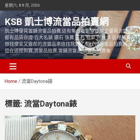
Skip
星期六, 8 8 月, 2026
to
content
KSB 凱士博流當品拍賣網
凱士博優質當舖流當品拍賣,這有集合各店家提供之優質流當品,
都有品質保證 百大名錶 鑽石 珠寶 玉石 翡翠 汽機車 這裡都有
想找便宜又實在的流當品來這找就對了,凱士博流當品拍賣網祝
您在這挖到寶,流當品拍賣,當舖流當品,流當品拍賣會
Home
流當Daytona錶
標籤:
流當Daytona錶