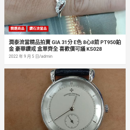
精選商品
鑽石流當品
潤泰流當精品拍賣 GIA 31分 E色 8心8箭 PT950鉑
金 豪華鑽戒 盒單齊全 喜歡價可議 KS028
2022 年 9 月 5 日
admin