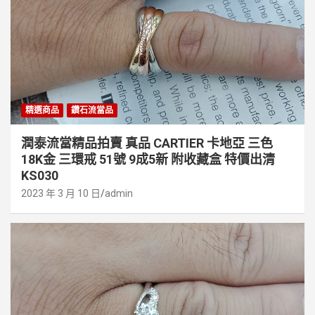
精選商品
鑽石流當品
潤泰流當精品拍賣 真品 CARTIER 卡地亞 三色
18K金 三環戒 51號 9成5新 附收藏盒 特價出清
KS030
2023 年 3 月 10 日
admin