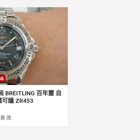
當品
BREITLING 百年靈 自
可議 ZR453
潤...