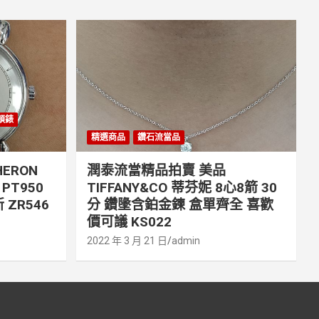
丹頓錶
精選商品
鑽石流當品
ERON
潤泰流當精品拍賣 美品
PT950
TIFFANY&CO 蒂芬妮 8心8箭 30
 ZR546
分 鑽墬含鉑金鍊 盒單齊全 喜歡
價可議 KS022
2022 年 3 月 21 日
admin