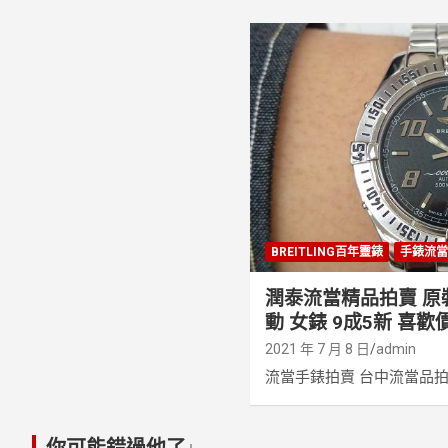
BREITLING百年靈錶
手錶流
潤泰流當精品拍賣 原裝 
動 女錶 9成5新 喜歡價
2021 年 7 月 8 日
admin
流當手錶拍賣 台中流當品拍賣 
你可能錯過他了↓