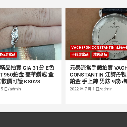
VACHERON CONSTANTIN 江詩
鑽石流當品
手錶流當品
精選商品
品拍賣 GIA 31分 E色
元泰流當手錶拍賣 VACH
PT950鉑金 豪華鑽戒 盒
CONSTANTIN 江詩丹頓 
歡價可議 KS028
鉑金 手上鍊 男錶 9成5新
 5 日
admin
2022 年 7 月 1 日
admin