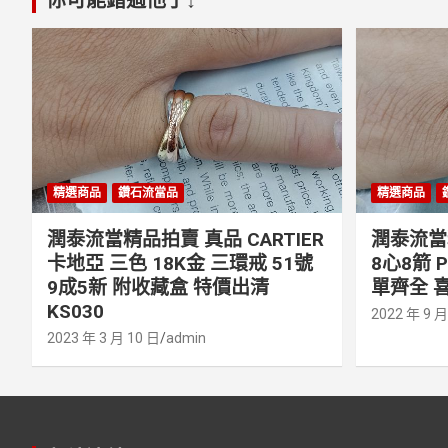
精選商品
鑽石流當品
精選商品
潤泰流當精品拍賣 真品 CARTIER
潤泰流當精
卡地亞 三色 18K金 三環戒 51號
8心8箭 
9成5新 附收藏盒 特價出清
單齊全 喜
KS030
2022 年 9 月
2023 年 3 月 10 日
admin