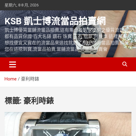
Skip
星期六, 8 8 月, 2026
to
content
KSB 凱士博流當品拍賣網
凱士博優質當舖流當品拍賣,這有集合各店家提供之優質流當品,
都有品質保證 百大名錶 鑽石 珠寶 玉石 翡翠 汽機車 這裡都有
想找便宜又實在的流當品來這找就對了,凱士博流當品拍賣網祝
您在這挖到寶,流當品拍賣,當舖流當品,流當品拍賣會
Home
豪利時錶
標籤:
豪利時錶