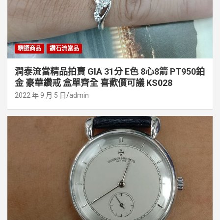
精選商品
鑽石流當品
潤泰流當精品拍賣 GIA 31分 E色 8心8箭 PT950鉑
金 豪華鑽戒 盒單齊全 喜歡價可議 KS028
2022 年 9 月 5 日
admin