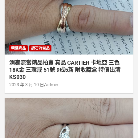
精選商品
鑽石流當品
潤泰流當精品拍賣 真品 CARTIER 卡地亞 三色
18K金 三環戒 51號 9成5新 附收藏盒 特價出清
KS030
2023 年 3 月 10 日
admin