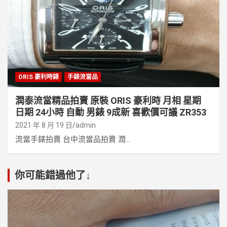
ORIS 豪利時錶
手錶流當品
潤泰流當精品拍賣 原裝 ORIS 豪利時 月相 星期
日期 24小時 自動 男錶 9成新 喜歡價可議 ZR353
2021 年 8 月 19 日
admin
流當手錶拍賣 台中流當品拍賣 潤...
你可能錯過他了↓