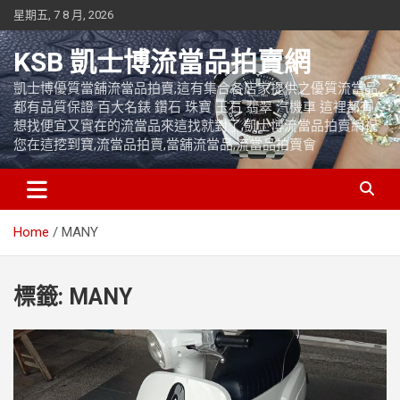
Skip
星期五, 7 8 月, 2026
to
content
KSB 凱士博流當品拍賣網
凱士博優質當舖流當品拍賣,這有集合各店家提供之優質流當品,
都有品質保證 百大名錶 鑽石 珠寶 玉石 翡翠 汽機車 這裡都有
想找便宜又實在的流當品來這找就對了,凱士博流當品拍賣網祝
您在這挖到寶,流當品拍賣,當舖流當品,流當品拍賣會
Home
MANY
標籤:
MANY