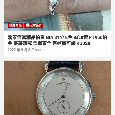
精選商品
鑽石流當品
潤泰流當精品拍賣 GIA 31分 E色 8心8箭 PT950鉑
金 豪華鑽戒 盒單齊全 喜歡價可議 KS028
2022 年 9 月 5 日
admin