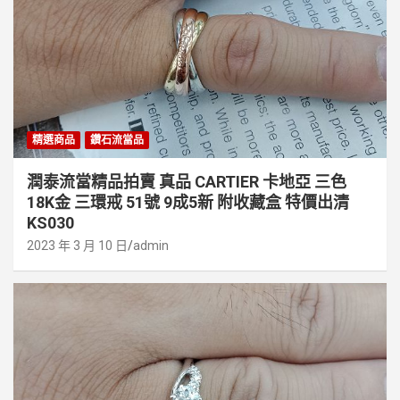
精選商品
鑽石流當品
潤泰流當精品拍賣 真品 CARTIER 卡地亞 三色
18K金 三環戒 51號 9成5新 附收藏盒 特價出清
KS030
2023 年 3 月 10 日
admin