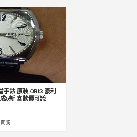
手錶 原裝 ORIS 豪利
9成5新 喜歡價可議
潤...