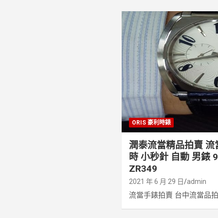
ORIS 豪利時錶
潤泰流當精品拍賣 流當
時 小秒針 自動 男錶 
ZR349
2021 年 6 月 29 日
admin
流當手錶拍賣 台中流當品拍賣 