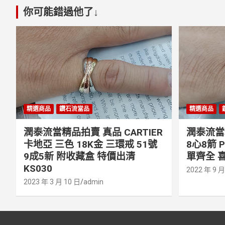
你可能錯過他了↓
精選商品
鑽石流當品
精選商品
潤泰流當精品拍賣 真品 CARTIER
潤泰流當精
卡地亞 三色 18K金 三環戒 51號
8心8箭 
9成5新 附收藏盒 特價出清
單齊全 喜
KS030
2022 年 9 月
2023 年 3 月 10 日
admin