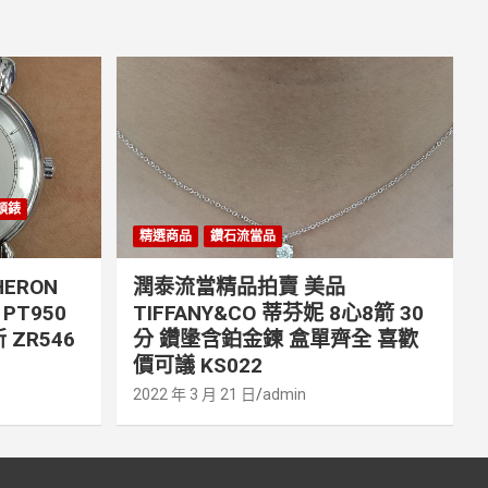
丹頓錶
精選商品
鑽石流當品
ERON
潤泰流當精品拍賣 美品
PT950
TIFFANY&CO 蒂芬妮 8心8箭 30
 ZR546
分 鑽墬含鉑金鍊 盒單齊全 喜歡
價可議 KS022
2022 年 3 月 21 日
admin