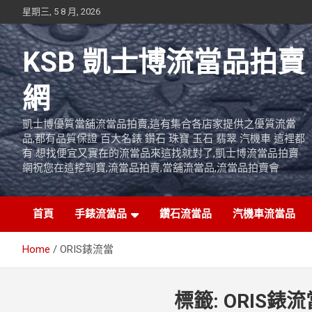
Skip
星期三, 5 8 月, 2026
to
content
KSB 凱士博流當品拍賣
網
凱士博優質當舖流當品拍賣,這有集合各店家提供之優質流當
品,都有品質保證 百大名錶 鑽石 珠寶 玉石 翡翠 汽機車 這裡都
有 想找便宜又實在的流當品來這找就對了,凱士博流當品拍賣
網祝您在這挖到寶,流當品拍賣,當舖流當品,流當品拍賣會
首頁
手錶流當品
鑽石流當品
汽機車流當品
Home
ORIS錶流當
標籤:
ORIS錶流