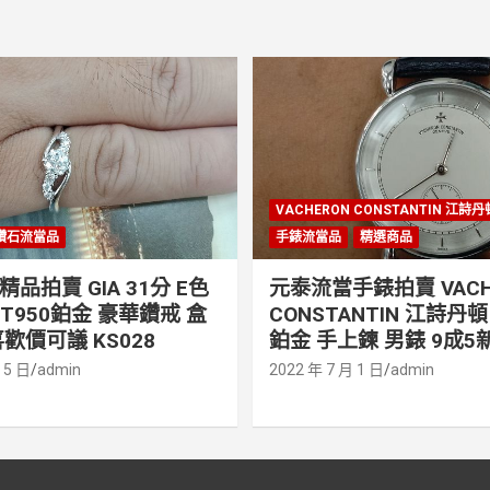
VACHERON CONSTANTIN 江詩
鑽石流當品
手錶流當品
精選商品
品拍賣 GIA 31分 E色
元泰流當手錶拍賣 VACH
PT950鉑金 豪華鑽戒 盒
CONSTANTIN 江詩丹頓 
歡價可議 KS028
鉑金 手上鍊 男錶 9成5新
 5 日
admin
2022 年 7 月 1 日
admin