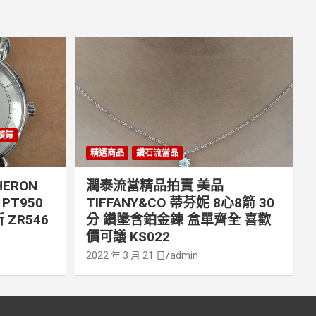
丹頓錶
精選商品
鑽石流當品
ERON
潤泰流當精品拍賣 美品
PT950
TIFFANY&CO 蒂芬妮 8心8箭 30
 ZR546
分 鑽墬含鉑金鍊 盒單齊全 喜歡
價可議 KS022
2022 年 3 月 21 日
admin