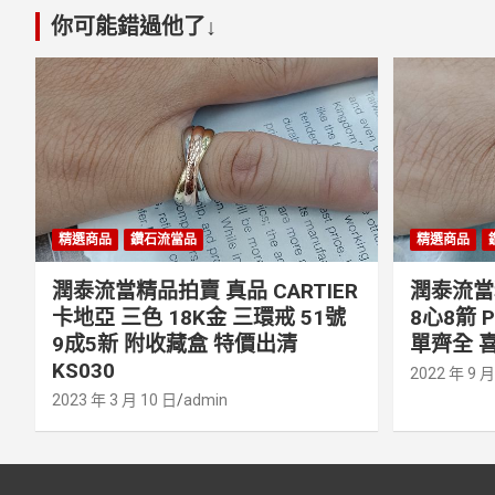
你可能錯過他了↓
精選商品
鑽石流當品
精選商品
潤泰流當精品拍賣 真品 CARTIER
潤泰流當精
卡地亞 三色 18K金 三環戒 51號
8心8箭 
9成5新 附收藏盒 特價出清
單齊全 喜
KS030
2022 年 9 月
2023 年 3 月 10 日
admin