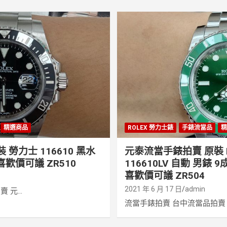
精選商品
ROLEX 勞力士錶
手錶流當品
精
勞力士 116610 黑水
元泰流當手錶拍賣 原裝 R
喜歡價可議 ZR510
116610LV 自動 男錶 
喜歡價可議 ZR504
2021 年 6 月 17 日
admin
元...
流當手錶拍賣 台中流當品拍賣 元