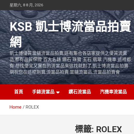
Skip
星期六, 8 8 月, 2026
to
content
KSB 凱士博流當品拍賣
網
凱士博優質當舖流當品拍賣,這有集合各店家提供之優質流當
品,都有品質保證 百大名錶 鑽石 珠寶 玉石 翡翠 汽機車 這裡都
有 想找便宜又實在的流當品來這找就對了,凱士博流當品拍賣
網祝您在這挖到寶,流當品拍賣,當舖流當品,流當品拍賣會
首頁
手錶流當品
鑽石流當品
汽機車流當品
Home
ROLEX
標籤:
ROLEX