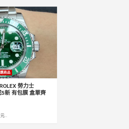
選商品
OLEX 勞力士
9成5新 有包膜 盒單齊
...