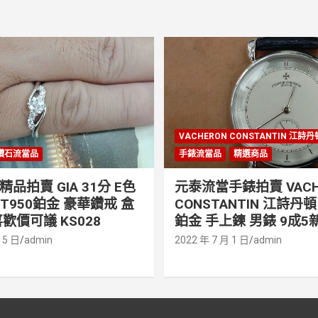
VACHERON CONSTANTIN 江詩
鑽石流當品
手錶流當品
精選商品
品拍賣 GIA 31分 E色
元泰流當手錶拍賣 VACH
PT950鉑金 豪華鑽戒 盒
CONSTANTIN 江詩丹頓 
歡價可議 KS028
鉑金 手上鍊 男錶 9成5新
 5 日
admin
2022 年 7 月 1 日
admin