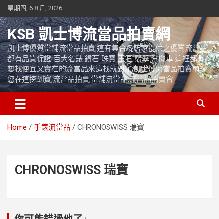
Skip
星期四, 6 8 月, 2026
to
content
KSB 凱士博流當品拍賣網
凱士博優質當舖流當品拍賣,這有集合各店家提供之優質流當品,
都有品質保證 百大名錶 鑽石 珠寶 玉石 翡翠 汽機車 這裡都有
想找便宜又實在的流當品來這找就對了,凱士博流當品拍賣網祝
您在這挖到寶,流當品拍賣,當舖流當品,流當品拍賣會
Home
手錶流當品
CHRONOSWISS 瑞寶
CHRONOSWISS 瑞寶