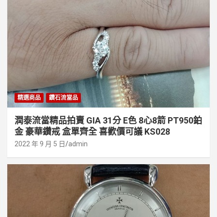
精選商品
鑽石流當品
潤泰流當精品拍賣 GIA 31分 E色 8心8箭 PT950鉑
金 豪華鑽戒 盒單齊全 喜歡價可議 KS028
2022 年 9 月 5 日
admin