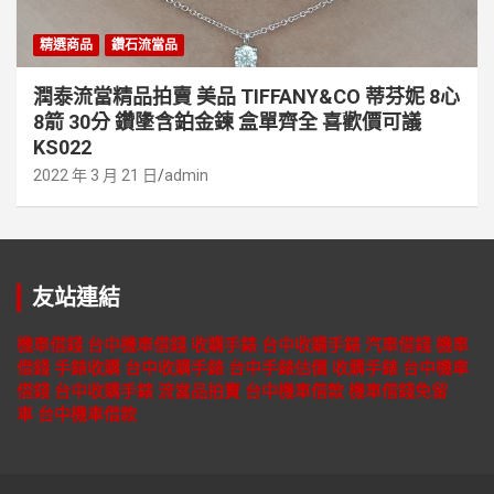
精選商品
鑽石流當品
潤泰流當精品拍賣 美品 TIFFANY&CO 蒂芬妮 8心
8箭 30分 鑽墬含鉑金鍊 盒單齊全 喜歡價可議
KS022
2022 年 3 月 21 日
admin
友站連結
機車借錢
台中機車借錢
收購手錶
台中收購手錶
汽車借錢
機車
借錢
手錶收購
台中收購手錶
台中手錶估價
收購手錶
台中機車
借錢
台中收購手錶
流當品拍賣
台中機車借款
機車借錢免留
車
台中機車借款