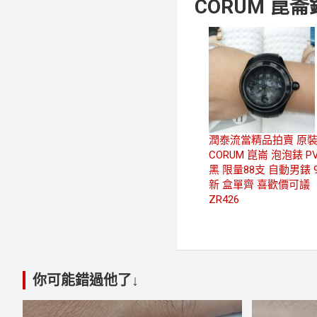
CORUM 崑崙
潤泰流當精品拍賣 原
CORUM 崑崙 泡泡錶 P
黑 限量88支 自動男錶 
新 盒單齊 喜歡價可議
ZR426
你可能錯過他了↓