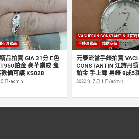
VACHERON CONSTANTIN 江詩
鑽石流當品
手錶流當品
精選商品
品拍賣 GIA 31分 E色
元泰流當手錶拍賣 VACH
PT950鉑金 豪華鑽戒 盒
CONSTANTIN 江詩丹頓 
歡價可議 KS028
鉑金 手上鍊 男錶 9成5新
 5 日
admin
2022 年 7 月 1 日
admin