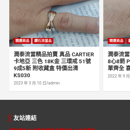
精選商品
鑽石流當品
精選商品
潤泰流當精品拍賣 真品 CARTIER
潤泰流當精
卡地亞 三色 18K金 三環戒 51號
8心8箭 
9成5新 附收藏盒 特價出清
單齊全 喜
KS030
2022 年 9 月
2023 年 3 月 10 日
admin
友站連結