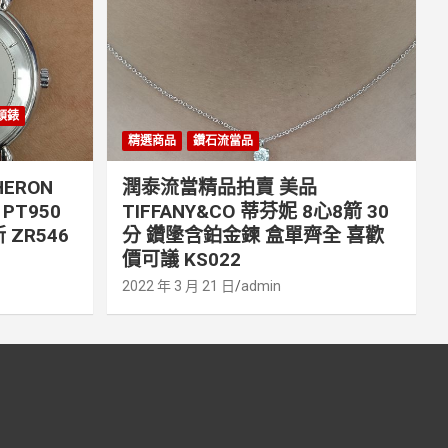
丹頓錶
精選商品
鑽石流當品
ERON
潤泰流當精品拍賣 美品
PT950
TIFFANY&CO 蒂芬妮 8心8箭 30
 ZR546
分 鑽墬含鉑金鍊 盒單齊全 喜歡
價可議 KS022
2022 年 3 月 21 日
admin