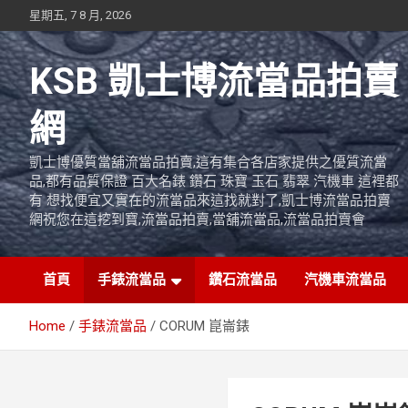
Skip
星期五, 7 8 月, 2026
to
content
KSB 凱士博流當品拍賣
網
凱士博優質當舖流當品拍賣,這有集合各店家提供之優質流當
品,都有品質保證 百大名錶 鑽石 珠寶 玉石 翡翠 汽機車 這裡都
有 想找便宜又實在的流當品來這找就對了,凱士博流當品拍賣
網祝您在這挖到寶,流當品拍賣,當舖流當品,流當品拍賣會
首頁
手錶流當品
鑽石流當品
汽機車流當品
Home
手錶流當品
CORUM 崑崙錶