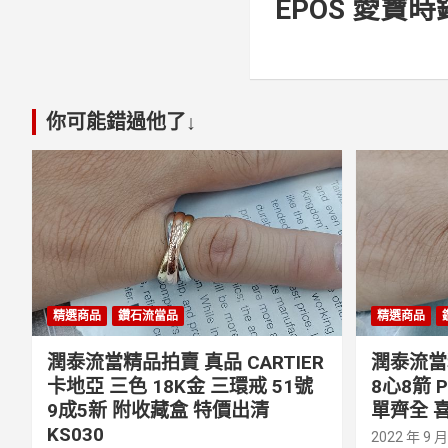
EPOS 愛寶時
你可能錯過他了↓
精選商品
鑽石流當品
精選商品
潤泰流當精品拍賣 真品 CARTIER
潤泰流當精
卡地亞 三色 18K金 三環戒 51號
8心8箭 
9成5新 附收藏盒 特價出清
單齊全 喜
KS030
2022 年 9 月