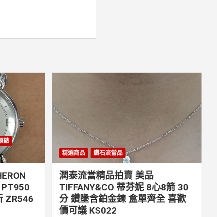
丹頓錶
精選商品
鑽石流當品
ERON
潤泰流當精品拍賣 美品
PT950
TIFFANY&CO 蒂芬妮 8心8箭 30
 ZR546
分 鑽墬含鉑金鍊 盒單齊全 喜歡
價可議 KS022