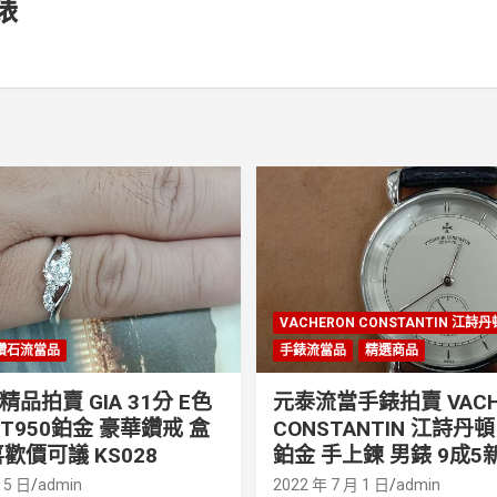
錶
VACHERON CONSTANTIN 江詩
鑽石流當品
手錶流當品
精選商品
品拍賣 GIA 31分 E色
元泰流當手錶拍賣 VACH
PT950鉑金 豪華鑽戒 盒
CONSTANTIN 江詩丹頓 
歡價可議 KS028
鉑金 手上鍊 男錶 9成5新
 5 日
admin
2022 年 7 月 1 日
admin