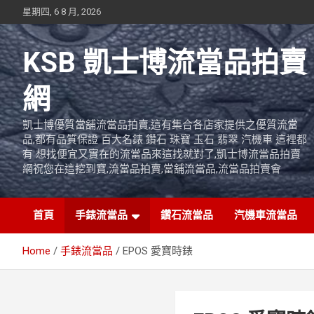
Skip
星期四, 6 8 月, 2026
to
content
KSB 凱士博流當品拍賣
網
凱士博優質當舖流當品拍賣,這有集合各店家提供之優質流當
品,都有品質保證 百大名錶 鑽石 珠寶 玉石 翡翠 汽機車 這裡都
有 想找便宜又實在的流當品來這找就對了,凱士博流當品拍賣
網祝您在這挖到寶,流當品拍賣,當舖流當品,流當品拍賣會
首頁
手錶流當品
鑽石流當品
汽機車流當品
Home
手錶流當品
EPOS 愛寶時錶