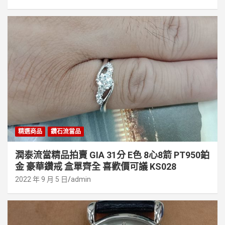
精選商品
鑽石流當品
潤泰流當精品拍賣 GIA 31分 E色 8心8箭 PT950鉑
金 豪華鑽戒 盒單齊全 喜歡價可議 KS028
2022 年 9 月 5 日
admin