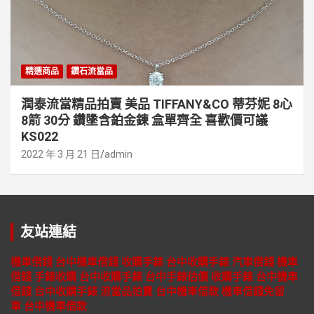
精選商品
鑽石流當品
潤泰流當精品拍賣 美品 TIFFANY&CO 蒂芬妮 8心
8箭 30分 鑽墬含鉑金鍊 盒單齊全 喜歡價可議
KS022
2022 年 3 月 21 日
admin
友站連結
機車借錢
台中機車借錢
收購手錶
台中收購手錶
汽車借錢
機車
借錢
手錶收購
台中收購手錶
台中手錶估價
收購手錶
台中機車
借錢
台中收購手錶
流當品拍賣
台中機車借款
機車借錢免留
車
台中機車借款