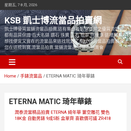
Skip
星期五, 7 8 月, 2026
to
content
KSB 凱士博流當品拍賣網
凱士博優質當舖流當品拍賣,這有集合各店家提供之優質流當品,
都有品質保證 百大名錶 鑽石 珠寶 玉石 翡翠 汽機車 這裡都有
想找便宜又實在的流當品來這找就對了,凱士博流當品拍賣網祝
您在這挖到寶,流當品拍賣,當舖流當品,流當品拍賣會
Home
手錶流當品
ETERNA MATIC 琦年華錶
ETERNA MATIC 琦年華錶
潤泰流當精品拍賣 ETERNA 綺年華 簍空雕花 雙色
18K金 自動男錶 9成5新 盒單齊 喜歡價可議 ZR418