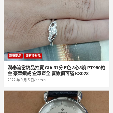
精選商品
鑽石流當品
潤泰流當精品拍賣 GIA 31分 E色 8心8箭 PT950鉑
金 豪華鑽戒 盒單齊全 喜歡價可議 KS028
2022 年 9 月 5 日
admin