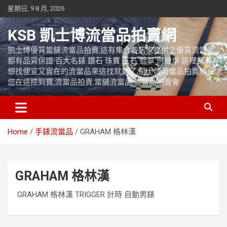
Skip
星期日, 9 8 月, 2026
to
content
KSB 凱士博流當品拍賣網
凱士博優質當舖流當品拍賣,這有集合各店家提供之優質流當品,
都有品質保證 百大名錶 鑽石 珠寶 玉石 翡翠 汽機車 這裡都有
想找便宜又實在的流當品來這找就對了,凱士博流當品拍賣網祝
您在這挖到寶,流當品拍賣,當舖流當品,流當品拍賣會
Home
手錶流當品
GRAHAM 格林漢
GRAHAM 格林漢
GRAHAM 格林漢 TRIGGER 計時 自動男錶