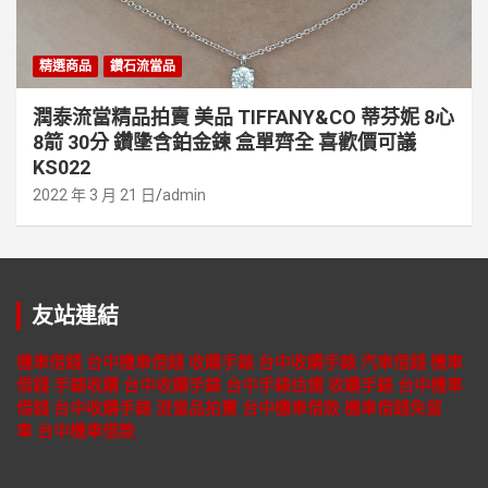
精選商品
鑽石流當品
潤泰流當精品拍賣 美品 TIFFANY&CO 蒂芬妮 8心
8箭 30分 鑽墬含鉑金鍊 盒單齊全 喜歡價可議
KS022
2022 年 3 月 21 日
admin
友站連結
機車借錢
台中機車借錢
收購手錶
台中收購手錶
汽車借錢
機車
借錢
手錶收購
台中收購手錶
台中手錶估價
收購手錶
台中機車
借錢
台中收購手錶
流當品拍賣
台中機車借款
機車借錢免留
車
台中機車借款