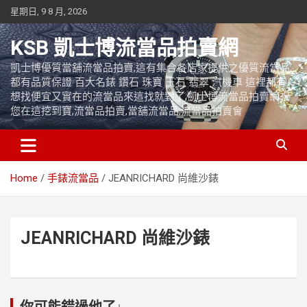
Skip
星期日, 9 8 月, 2026
to
content
KSB 凱士博流當品拍賣網
凱士博優質當舖流當品拍賣,這有集合各店家提供之優質流當品,
都有品質保證 百大名錶 鑽石 珠寶 玉石 翡翠 汽機車 這裡都有
想找便宜又實在的流當品來這找就對了,凱士博流當品拍賣網祝
您在這挖到寶,流當品拍賣,當舖流當品,流當品拍賣會
Home
手錶流當品
JEANRICHARD 尚維沙錶
JEANRICHARD 尚維沙錶