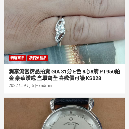
精選商品
鑽石流當品
潤泰流當精品拍賣 GIA 31分 E色 8心8箭 PT950鉑
金 豪華鑽戒 盒單齊全 喜歡價可議 KS028
2022 年 9 月 5 日
admin