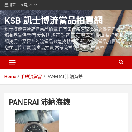
Skip
星期五, 7 8 月, 2026
to
content
KSB 凱士博流當品拍賣網
凱士博優質當舖流當品拍賣,這有集合各店家提供之優質流當品,
都有品質保證 百大名錶 鑽石 珠寶 玉石 翡翠 汽機車 這裡都有
想找便宜又實在的流當品來這找就對了,凱士博流當品拍賣網祝
您在這挖到寶,流當品拍賣,當舖流當品,流當品拍賣會
Home
手錶流當品
PANERAI 沛納海錶
PANERAI 沛納海錶