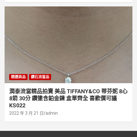
精選商品
鑽石流當品
潤泰流當精品拍賣 美品 TIFFANY&CO 蒂芬妮 8心
8箭 30分 鑽墬含鉑金鍊 盒單齊全 喜歡價可議
KS022
2022 年 3 月 21 日
admin