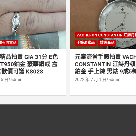
VACHERON CONSTANTIN 江詩
鑽石流當品
手錶流當品
精選商品
品拍賣 GIA 31分 E色
元泰流當手錶拍賣 VACH
PT950鉑金 豪華鑽戒 盒
CONSTANTIN 江詩丹頓 
歡價可議 KS028
鉑金 手上鍊 男錶 9成5新
 5 日
admin
2022 年 7 月 1 日
admin