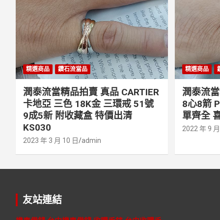
精選商品
鑽石流當品
精選商品
潤泰流當精品拍賣 真品 CARTIER
潤泰流當精
卡地亞 三色 18K金 三環戒 51號
8心8箭 
9成5新 附收藏盒 特價出清
單齊全 喜
KS030
2022 年 9 月
2023 年 3 月 10 日
admin
友站連結