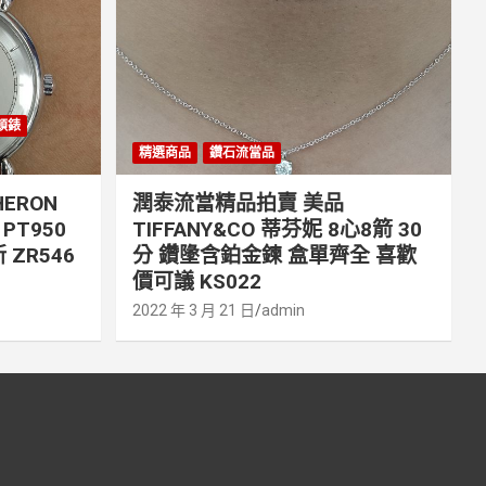
丹頓錶
精選商品
鑽石流當品
ERON
潤泰流當精品拍賣 美品
PT950
TIFFANY&CO 蒂芬妮 8心8箭 30
 ZR546
分 鑽墬含鉑金鍊 盒單齊全 喜歡
價可議 KS022
2022 年 3 月 21 日
admin