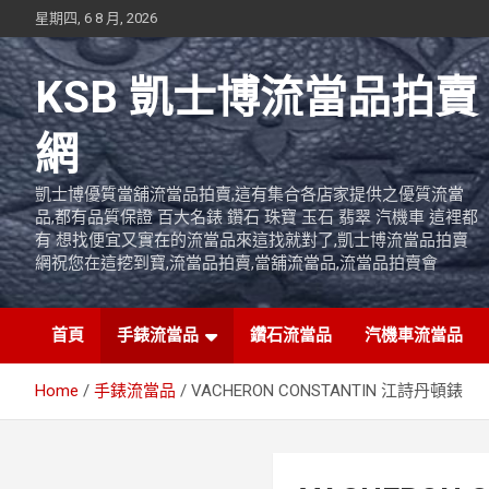
Skip
星期四, 6 8 月, 2026
to
content
KSB 凱士博流當品拍賣
網
凱士博優質當舖流當品拍賣,這有集合各店家提供之優質流當
品,都有品質保證 百大名錶 鑽石 珠寶 玉石 翡翠 汽機車 這裡都
有 想找便宜又實在的流當品來這找就對了,凱士博流當品拍賣
網祝您在這挖到寶,流當品拍賣,當舖流當品,流當品拍賣會
首頁
手錶流當品
鑽石流當品
汽機車流當品
Home
手錶流當品
VACHERON CONSTANTIN 江詩丹頓錶