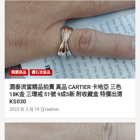
精選商品
鑽石流當品
潤泰流當精品拍賣 真品 CARTIER 卡地亞 三色
18K金 三環戒 51號 9成5新 附收藏盒 特價出清
KS030
2023 年 3 月 10 日
admin