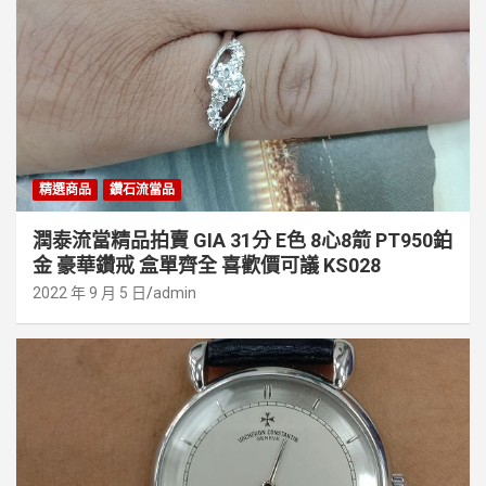
精選商品
鑽石流當品
潤泰流當精品拍賣 GIA 31分 E色 8心8箭 PT950鉑
金 豪華鑽戒 盒單齊全 喜歡價可議 KS028
2022 年 9 月 5 日
admin