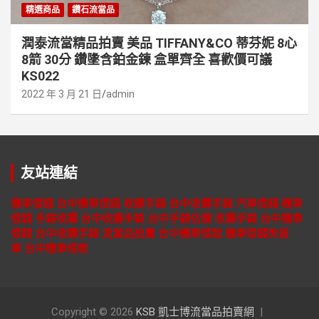
精選商品
鑽石流當品
潤泰流當精品拍賣 美品 TIFFANY&CO 蒂芬妮 8心
8箭 30分 鑽墬含鉑金鍊 盒單齊全 喜歡價可議
KS022
2022 年 3 月 21 日
admin
友站連結
機車借錢
台中機車借錢
收購手錶
台中收購手錶
汽車借錢
機車
借錢
手錶收購
台中收購手錶
台中手錶估價
收購手錶
台中機車
借錢
台中收購手錶
流當品拍賣
台中機車借款
機車借錢免留
車
台中機車借款
Copyright © 2026
KSB 凱士博流當品拍賣網