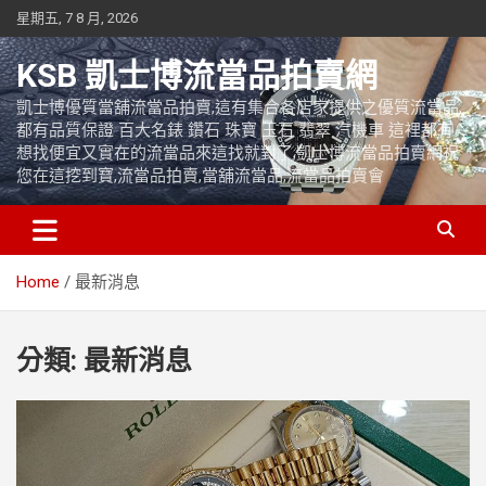
Skip
星期五, 7 8 月, 2026
to
content
KSB 凱士博流當品拍賣網
凱士博優質當舖流當品拍賣,這有集合各店家提供之優質流當品,
都有品質保證 百大名錶 鑽石 珠寶 玉石 翡翠 汽機車 這裡都有
想找便宜又實在的流當品來這找就對了,凱士博流當品拍賣網祝
您在這挖到寶,流當品拍賣,當舖流當品,流當品拍賣會
Home
最新消息
分類:
最新消息