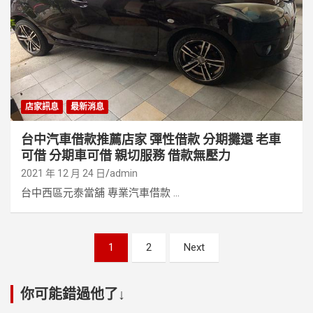
店家訊息
最新消息
台中汽車借款推薦店家 彈性借款 分期攤還 老車
可借 分期車可借 親切服務 借款無壓力
2021 年 12 月 24 日
admin
台中西區元泰當舖 專業汽車借款 ...
文
1
2
Next
章
分
你可能錯過他了↓
頁