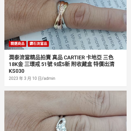
精選商品
鑽石流當品
潤泰流當精品拍賣 真品 CARTIER 卡地亞 三色
18K金 三環戒 51號 9成5新 附收藏盒 特價出清
KS030
2023 年 3 月 10 日
admin