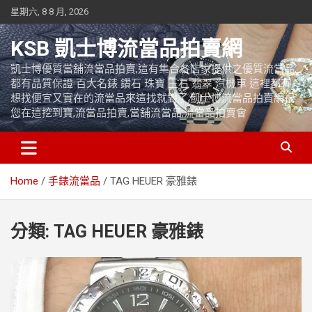
Skip
星期六, 8 8 月, 2026
to
content
KSB 凱士博流當品拍賣網
凱士博優質當舖流當品拍賣,這有集合各店家提供之優質流當品,
都有品質保證 百大名錶 鑽石 珠寶 玉石 翡翠 汽機車 這裡都有
想找便宜又實在的流當品來這找就對了,凱士博流當品拍賣網祝
您在這挖到寶,流當品拍賣,當舖流當品,流當品拍賣會
Home
手錶流當品
TAG HEUER 豪雅錶
分類:
TAG HEUER 豪雅錶