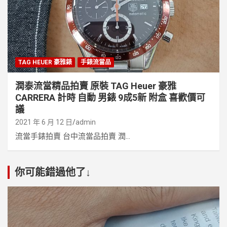
TAG HEUER 豪雅錶
手錶流當品
潤泰流當精品拍賣 原裝 TAG Heuer 豪雅
CARRERA 計時 自動 男錶 9成5新 附盒 喜歡價可
議
2021 年 6 月 12 日
admin
流當手錶拍賣 台中流當品拍賣 潤...
你可能錯過他了↓