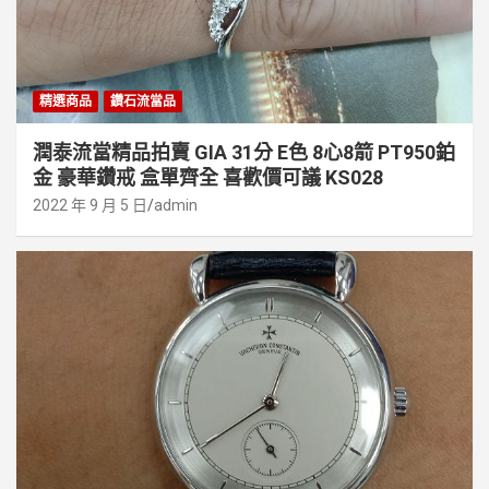
精選商品
鑽石流當品
潤泰流當精品拍賣 GIA 31分 E色 8心8箭 PT950鉑
金 豪華鑽戒 盒單齊全 喜歡價可議 KS028
2022 年 9 月 5 日
admin