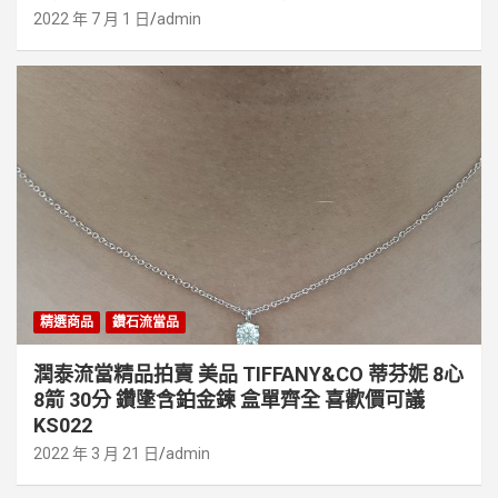
2022 年 7 月 1 日
admin
精選商品
鑽石流當品
潤泰流當精品拍賣 美品 TIFFANY&CO 蒂芬妮 8心
8箭 30分 鑽墬含鉑金鍊 盒單齊全 喜歡價可議
KS022
2022 年 3 月 21 日
admin