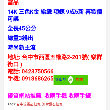
當品
14K 三色K金 編織 項鍊 9成5新 喜歡價
可議
全長45公分
總重3錢出
時尚新主流
地址: 台中市西區五權路2-201號( 樂群
街口 )
電話: 0423750566
手機: 0918686265
優質網站推薦:
收購手機
收購手錶
Tags:
台中流當品拍賣
,
流當鑽石拍賣