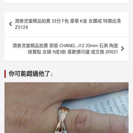
文
潤泰流當精品拍賣 53分 F色 豪華 K金 女鑽戒 特價出清
章
ZS124
導
覽
潤泰流當精品拍賣 原裝 CHANEL J12 33mm 石英 陶瓷
綠寶點 女錶 9成5新 喜歡價可議 或交換 ZR021
你可能錯過他了↓