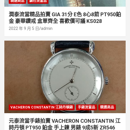
精選商品
鑽石流當品
潤泰流當精品拍賣 GIA 31分 E色 8心8箭 PT950鉑
金 豪華鑽戒 盒單齊全 喜歡價可議 KS028
2022 年 9 月 5 日
admin
VACHERON CONSTANTIN 江詩丹頓錶
手錶流當品
精選商品
元泰流當手錶拍賣 VACHERON CONSTANTIN 江
詩丹頓 PT950 鉑金 手上鍊 男錶 9成5新 ZR546