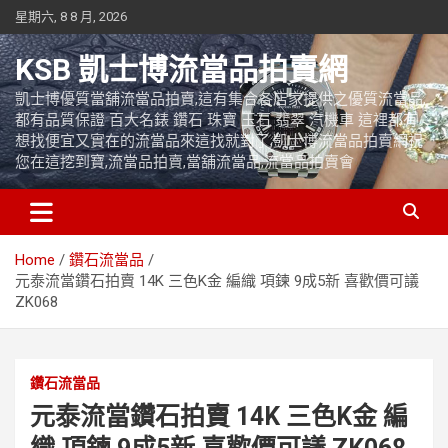
Skip
星期六, 8 8 月, 2026
to
content
KSB 凱士博流當品拍賣網
凱士博優質當舖流當品拍賣,這有集合各店家提供之優質流當品,
都有品質保證 百大名錶 鑽石 珠寶 玉石 翡翠 汽機車 這裡都有
想找便宜又實在的流當品來這找就對了,凱士博流當品拍賣網祝
您在這挖到寶,流當品拍賣,當舖流當品,流當品拍賣會
Home
鑽石流當品
元泰流當鑽石拍賣 14K 三色K金 編織 項鍊 9成5新 喜歡價可議
ZK068
鑽石流當品
元泰流當鑽石拍賣 14K 三色K金 編