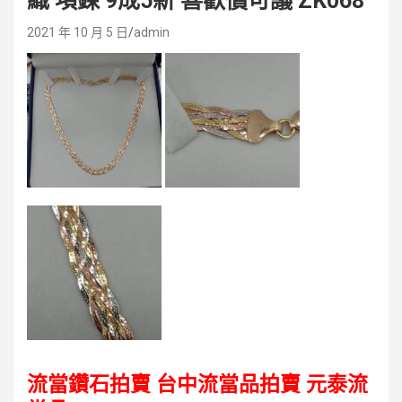
織 項鍊 9成5新 喜歡價可議 ZK068
2021 年 10 月 5 日
admin
流當鑽石拍賣 台中流當品拍賣
元泰流