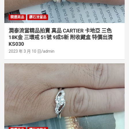
精選商品
鑽石流當品
潤泰流當精品拍賣 真品 CARTIER 卡地亞 三色
18K金 三環戒 51號 9成5新 附收藏盒 特價出清
KS030
2023 年 3 月 10 日
admin