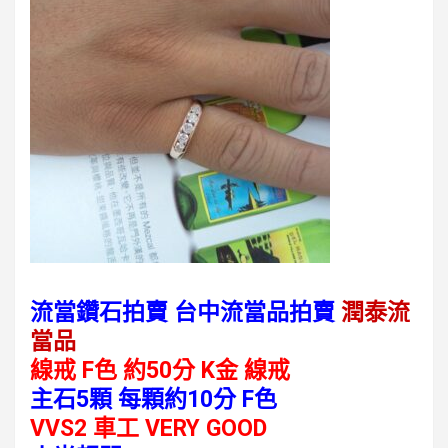
流當鑽石拍賣 台中流當品拍賣
潤泰流
當品
線戒 F色 約50分 K金 線戒
主石5顆 每顆約10分
F
色
VVS2
車工 VERY GOOD