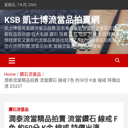
Skip
星期五, 7 8 月, 2026
to
content
KSB 凱士博流當品拍賣網
凱士博優質當舖流當品拍賣,這有集合各店家提供之優質流當品,
都有品質保證 百大名錶 鑽石 珠寶 玉石 翡翠 汽機車 這裡都有
想找便宜又實在的流當品來這找就對了,凱士博流當品拍賣網祝
您在這挖到寶,流當品拍賣,當舖流當品,流當品拍賣會
Home
鑽石流當品
潤泰流當精品拍賣 流當鑽石 線戒 F色 約50分 K金 線戒 特價出
清 ZS237
鑽石流當品
潤泰流當精品拍賣 流當鑽石 線戒 F