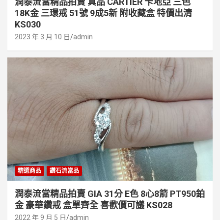
潤泰流當精品拍賣 真品 CARTIER 卡地亞 三色
18K金 三環戒 51號 9成5新 附收藏盒 特價出清
KS030
2023 年 3 月 10 日
admin
精選商品
鑽石流當品
潤泰流當精品拍賣 GIA 31分 E色 8心8箭 PT950鉑
金 豪華鑽戒 盒單齊全 喜歡價可議 KS028
2022 年 9 月 5 日
admin