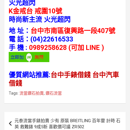
火光超閃
K金戒台 戒圍10號
時尚新主流 火光超閃
地 址：
台中市南區復興路一段407號
電 話：
(04)22616533
手 機 :
0989258628 (可加 LINE )
優質網站推薦:
台中手錶借錢
台中汽車
借錢
Tags:
流當鑽石拍賣
,
鑽石流當
文
元泰流當手錶拍賣 少有 原裝 BREITLING 百年靈 計時 石
章
英 救難錶 9成5新 喜歡價可議 ZR502