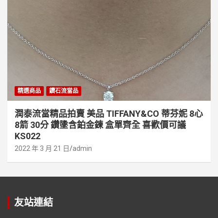
精選商品
鑽石流當品
潤泰流當精品拍賣 美品 TIFFANY&CO 蒂芬妮 8心
8箭 30分 鑽墬含鉑金鍊 盒單齊全 喜歡價可議
KS022
2022 年 3 月 21 日
admin
友站連結