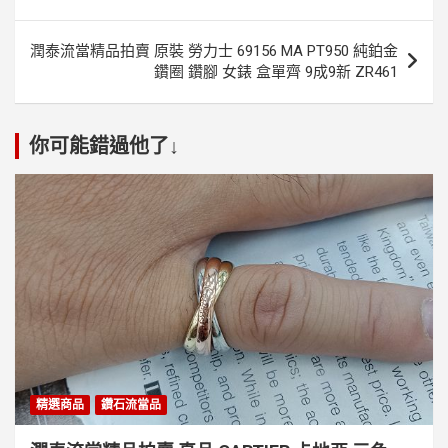
導
覽
潤泰流當精品拍賣 原裝 勞力士 69156 MA PT950 純鉑金
鑽圈 鑽腳 女錶 盒單齊 9成9新 ZR461
你可能錯過他了↓
精選商品
鑽石流當品