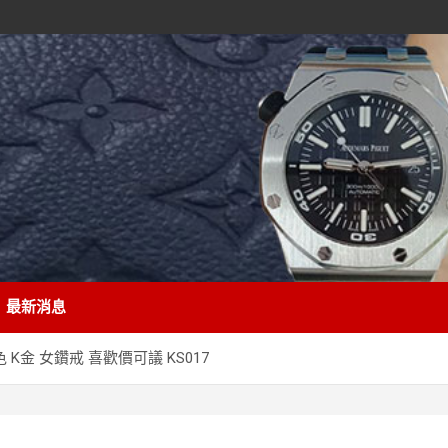
最新消息
 K金 女鑽戒 喜歡價可議 KS017