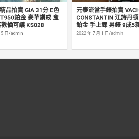
品拍賣 GIA 31分 E色
元泰流當手錶拍賣 VACH
PT950鉑金 豪華鑽戒 盒
CONSTANTIN 江詩丹頓 
歡價可議 KS028
鉑金 手上鍊 男錶 9成5新
 5 日
admin
2022 年 7 月 1 日
admin