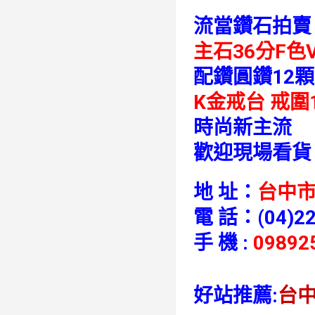
流當鑽石拍賣
主石36分F色
配鑽圓鑽12顆
K金
戒台
戒圍
時尚新主流
歡迎現場看貨
地 址：
台中市
電 話：
(04)2
手 機 :
09892
好站推薦:
台