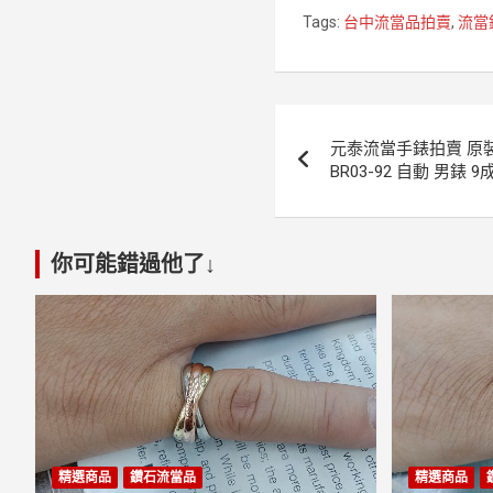
Tags:
台中流當品拍賣
,
流當
文
元泰流當手錶拍賣 原裝 
章
BR03-92 自動 男錶 
導
覽
你可能錯過他了↓
精選商品
鑽石流當品
精選商品