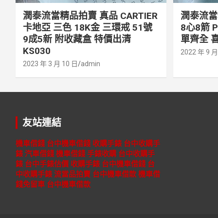
潤泰流當精品拍賣 真品 CARTIER
潤泰流當精
卡地亞 三色 18K金 三環戒 51號
8心8箭 
9成5新 附收藏盒 特價出清
單齊全 喜
KS030
2022 年 9 月
2023 年 3 月 10 日
admin
友站連結
機車借錢
台中機車借錢
收購手錶
台中收購手
錶
汽車借錢
機車借錢
手錶收購
台中收購手
錶
台中手錶估價
收購手錶
台中機車借錢
台
中收購手錶
流當品拍賣
台中機車借款
機車借
錢免留車
台中機車借款