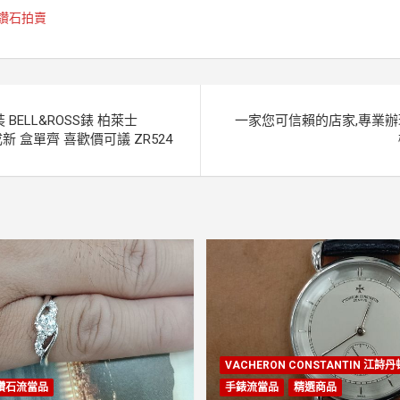
鑽石拍賣
BELL&ROSS錶 柏萊士
一家您可信賴的店家,專業
9成新 盒單齊 喜歡價可議 ZR524
VACHERON CONSTANTIN 江詩
鑽石流當品
手錶流當品
精選商品