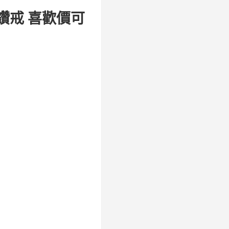
女鑽戒 喜歡價可