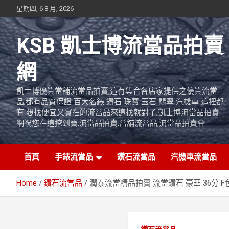
Skip
星期四, 6 8 月, 2026
to
content
KSB 凱士博流當品拍賣
網
凱士博優質當舖流當品拍賣,這有集合各店家提供之優質流當
品,都有品質保證 百大名錶 鑽石 珠寶 玉石 翡翠 汽機車 這裡都
有 想找便宜又實在的流當品來這找就對了,凱士博流當品拍賣
網祝您在這挖到寶,流當品拍賣,當舖流當品,流當品拍賣會
首頁
手錶流當品
鑽石流當品
汽機車流當品
Home
鑽石流當品
潤泰流當精品拍賣 流當鑽石 豪華 36分 F色