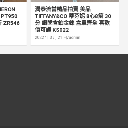
ERON
潤泰流當精品拍賣 美品
PT950
TIFFANY&CO 蒂芬妮 8心8箭 30
 ZR546
分 鑽墬含鉑金鍊 盒單齊全 喜歡
價可議 KS022
2022 年 3 月 21 日
admin