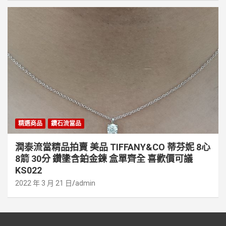
精選商品
鑽石流當品
潤泰流當精品拍賣 美品 TIFFANY&CO 蒂芬妮 8心
8箭 30分 鑽墬含鉑金鍊 盒單齊全 喜歡價可議
KS022
2022 年 3 月 21 日
admin