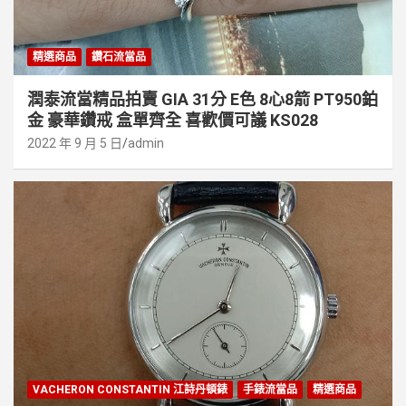
精選商品
鑽石流當品
潤泰流當精品拍賣 GIA 31分 E色 8心8箭 PT950鉑
金 豪華鑽戒 盒單齊全 喜歡價可議 KS028
2022 年 9 月 5 日
admin
VACHERON CONSTANTIN 江詩丹頓錶
手錶流當品
精選商品