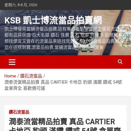
Skip
星期六, 8 8 月, 2026
to
content
KSB 凱士博流當品拍賣網
凱士博優質當舖流當品拍賣,這有集合各店家提供之優質流當品,
都有品質保證 百大名錶 鑽石 珠寶 玉石 翡翠 汽機車 這裡都有
想找便宜又實在的流當品來這找就對了,凱士博流當品拍賣網祝
您在這挖到寶,流當品拍賣,當舖流當品,流當品拍賣會
Home
鑽石流當品
潤泰流當精品拍賣 真品 CARTIER 卡地亞 豹頭 滿鑽 鑽戒 54號
盒單齊全 喜歡價可議
鑽石流當品
潤泰流當精品拍賣 真品 CARTIER