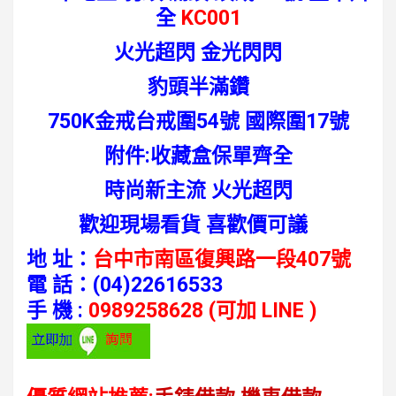
全
KC001
火光超閃 金光閃閃
豹頭半滿鑽
750K金戒台戒圍54號 國際圍17號
附件:收藏盒保單齊全
時尚新主流 火光超閃
歡迎現場看貨 喜歡價可議
地 址：
台中市南區復興路一段407號
電 話：
(04)22616533
手 機 :
0989258628 (可加 LINE )