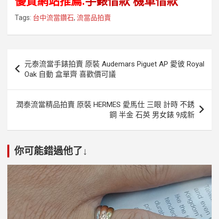
優質網站推薦:
手錶借款
機車借款
Tags:
台中流當鑽石
,
流當品拍賣
文
元泰流當手錶拍賣 原裝 Audemars Piguet AP 愛彼 Royal
章
Oak 自動 盒單齊 喜歡價可議
導
覽
潤泰流當精品拍賣 原裝 HERMES 愛馬仕 三眼 計時 不銹
鋼 半金 石英 男女錶 9成新
你可能錯過他了↓