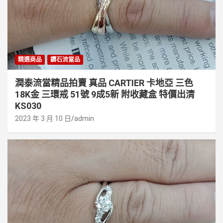
精選商品
鑽石流當品
潤泰流當精品拍賣 真品 CARTIER 卡地亞 三色
18K金 三環戒 51號 9成5新 附收藏盒 特價出清
KS030
2023 年 3 月 10 日
admin