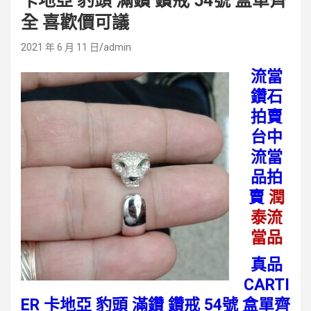
卡地亞 豹頭 滿鑽 鑽戒 54號 盒單齊
全 喜歡價可議
2021 年 6 月 11 日
admin
流當
鑽石
拍賣
台中
流當
品拍
賣
潤
泰流
當品
真品
CARTI
ER 卡地亞 豹頭 滿鑽 鑽戒 54號 盒單齊