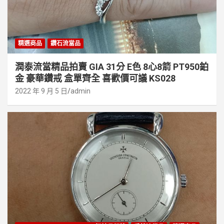
精選商品
鑽石流當品
潤泰流當精品拍賣 GIA 31分 E色 8心8箭 PT950鉑
金 豪華鑽戒 盒單齊全 喜歡價可議 KS028
2022 年 9 月 5 日
admin