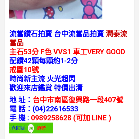
流當鑽石拍賣 台中流當品拍賣
潤泰流
當品
主石53分 F
色
VVS1
車工VERY GOOD
配鑽42顆每顆約1-2分
戒圍10號
時尚新主流 火光超閃
歡迎來店鑑賞 特價出清
地 址：
台中市南區復興路一段407號
電 話：
(04)22616533
手 機 :
0989258628 (可加 LINE )