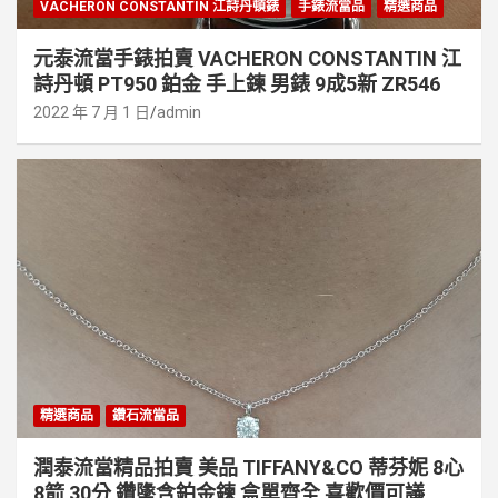
VACHERON CONSTANTIN 江詩丹頓錶
手錶流當品
精選商品
元泰流當手錶拍賣 VACHERON CONSTANTIN 江
詩丹頓 PT950 鉑金 手上鍊 男錶 9成5新 ZR546
2022 年 7 月 1 日
admin
精選商品
鑽石流當品
潤泰流當精品拍賣 美品 TIFFANY&CO 蒂芬妮 8心
8箭 30分 鑽墬含鉑金鍊 盒單齊全 喜歡價可議