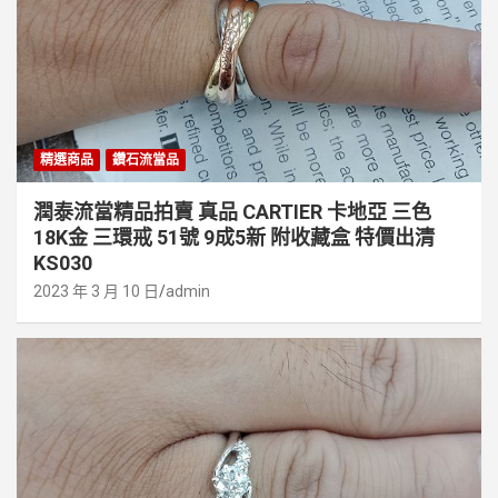
精選商品
鑽石流當品
潤泰流當精品拍賣 真品 CARTIER 卡地亞 三色
18K金 三環戒 51號 9成5新 附收藏盒 特價出清
KS030
2023 年 3 月 10 日
admin