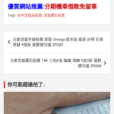
優質網站推薦:
分期機車借款免留車
Tags:
台中流當品拍賣
,
流當鑽石拍賣
文
元泰流當手錶拍賣 原裝 Omega 歐米茄 星座 計時 石英
章
男錶 9成新 喜歡價可議 ZR283
導
覽
元泰流當鑽石拍賣 14K 三色K金 編織 項鍊 9成5新 喜歡
價可議 ZK068
你可能錯過他了↓