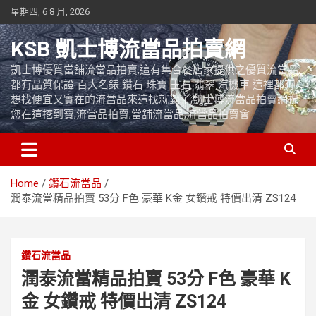
Skip
星期四, 6 8 月, 2026
to
content
KSB 凱士博流當品拍賣網
凱士博優質當舖流當品拍賣,這有集合各店家提供之優質流當品,
都有品質保證 百大名錶 鑽石 珠寶 玉石 翡翠 汽機車 這裡都有
想找便宜又實在的流當品來這找就對了,凱士博流當品拍賣網祝
您在這挖到寶,流當品拍賣,當舖流當品,流當品拍賣會
Home
鑽石流當品
潤泰流當精品拍賣 53分 F色 豪華 K金 女鑽戒 特價出清 ZS124
鑽石流當品
潤泰流當精品拍賣 53分 F色 豪華 K
金 女鑽戒 特價出清 ZS124