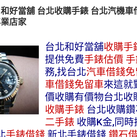
 和好當舖 台北收購手錶 台北汽機車
專業店家
台北和好當舖
收購手
提供免費
手錶估價
手
務,找台北
汽車借錢免
車借錢免留車
來這就
價收購有價物台北收
收購手錶
台北收購
二手錶
收購K金,同
北
手錶借錢
新北手錶借錢
鑽石