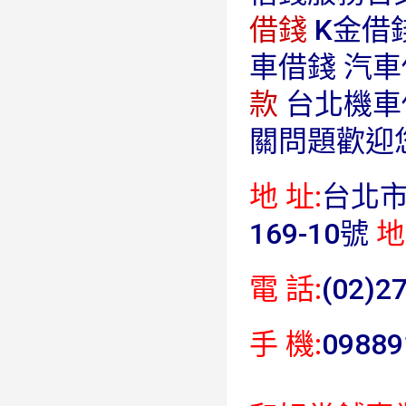
借錢
K金借
車借錢 汽
款
台北機車
關問題歡迎
地 址:
台北
169-10號
地
電 話:
(02)2
手 機:
0988