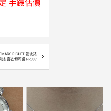
定 手錶估價
ARS PIGUET 愛彼錶
男錶 喜歡價可議 PR307