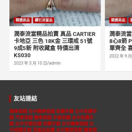
精選商品
鑽石流當品
精選商品
潤泰流當精品拍賣 真品 CARTIER
潤泰流當精
卡地亞 三色 18K金 三環戒 51號
8心8箭 
9成5新 附收藏盒 特價出清
單齊全 喜
KS030
2022 年 9 月
2023 年 3 月 10 日
admin
友站連結
機車借錢
台中機車借錢
收購手錶
台中收購手
錶
汽車借錢
機車借錢
手錶收購
台中收購手
錶
台中手錶估價
收購手錶
台中機車借錢
台
中收購手錶
流當品拍賣
台中機車借款
機車借