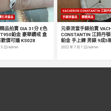
VACHERON CONSTANTIN 江詩
鑽石流當品
手錶流當品
精選商品
品拍賣 GIA 31分 E色
元泰流當手錶拍賣 VACH
PT950鉑金 豪華鑽戒 盒
CONSTANTIN 江詩丹頓 
歡價可議 KS028
鉑金 手上鍊 男錶 9成5新
 5 日
admin
2022 年 7 月 1 日
admin