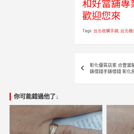
和好當舖專
歡迎您來
Tags:
台北收購手錶
,
台北機
文
彰化優質店家 合豐當
章
錶借錢手錶借錢 彰化
導
覽
你可能錯過他了↓