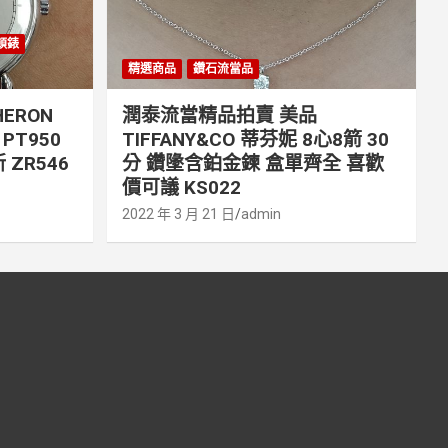
丹頓錶
精選商品
鑽石流當品
ERON
潤泰流當精品拍賣 美品
PT950
TIFFANY&CO 蒂芬妮 8心8箭 30
 ZR546
分 鑽墬含鉑金鍊 盒單齊全 喜歡
價可議 KS022
2022 年 3 月 21 日
admin