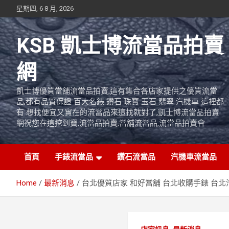
Skip
星期四, 6 8 月, 2026
to
content
KSB 凱士博流當品拍賣
網
凱士博優質當舖流當品拍賣,這有集合各店家提供之優質流當
品,都有品質保證 百大名錶 鑽石 珠寶 玉石 翡翠 汽機車 這裡都
有 想找便宜又實在的流當品來這找就對了,凱士博流當品拍賣
網祝您在這挖到寶,流當品拍賣,當舖流當品,流當品拍賣會
首頁
手錶流當品
鑽石流當品
汽機車流當品
Home
最新消息
台北優質店家 和好當舖 台北收購手錶 台北