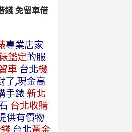
借錢 免留車借
錶
專業店家
錶鑑定
的服
留車
台北
機
對了,現金高
購手錶
新北
鑽石
台北收購
時提供有價物
借錢
台北
黃金