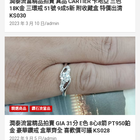
潤泰流當精品拍賣 真品 CARTIER 卡地亞 三色
18K金 三環戒 51號 9成5新 附收藏盒 特價出清
KS030
2023 年 3 月 10 日
admin
精選商品
鑽石流當品
潤泰流當精品拍賣 GIA 31分 E色 8心8箭 PT950鉑
金 豪華鑽戒 盒單齊全 喜歡價可議 KS028
2022 年 9 月 5 日
admin