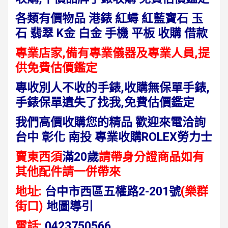
各類有價物品
港錶 紅蟳 紅藍寶石 玉
石 翡翠 K金 白金 手機 平板 收購 借款
專業店家,備有專業儀器及專業人員,提
供免費估價鑑定
專收別人不收的手錶,收購無保單手錶,
手錶保單遺失了找我,免費估價鑑定
我們高價收購您的精品 歡迎來電洽詢
台中 彰化 南投 專業收購ROLEX勞力士
賣東西須
滿20歲
請帶身分證商品如有
其他配件請一併帶來
地址:
台中市西區五權路2-201號
(樂群
街口)
地圖導引
電話:
0423750566