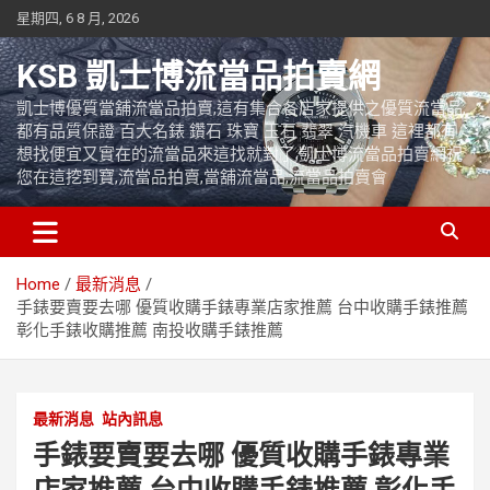
Skip
星期四, 6 8 月, 2026
to
content
KSB 凱士博流當品拍賣網
凱士博優質當舖流當品拍賣,這有集合各店家提供之優質流當品,
都有品質保證 百大名錶 鑽石 珠寶 玉石 翡翠 汽機車 這裡都有
想找便宜又實在的流當品來這找就對了,凱士博流當品拍賣網祝
您在這挖到寶,流當品拍賣,當舖流當品,流當品拍賣會
Home
最新消息
手錶要賣要去哪 優質收購手錶專業店家推薦 台中收購手錶推薦
彰化手錶收購推薦 南投收購手錶推薦
最新消息
站內訊息
手錶要賣要去哪 優質收購手錶專業