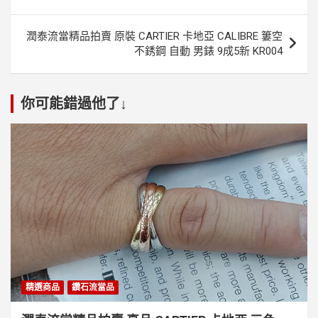
導
覽
潤泰流當精品拍賣 原裝 CARTIER 卡地亞 CALIBRE 簍空
不銹鋼 自動 男錶 9成5新 KR004
你可能錯過他了↓
精選商品
鑽石流當品