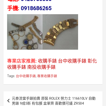
手機:
0918686265
專業店家推薦:
收購手錶
台中收購手錶
彰化
收購手錶
南投收購手錶
Tags:
台中收購手錶
,
專業收購手錶
文
元泰流當手錶拍賣 原裝 ROLEX 勞力士 116610LV 自動
章
男錶 9成5新 有包膜 盒單齊 喜歡價可議 ZR504