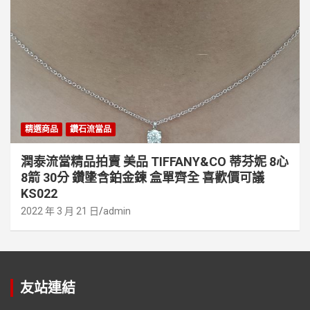
精選商品
鑽石流當品
潤泰流當精品拍賣 美品 TIFFANY&CO 蒂芬妮 8心
8箭 30分 鑽墬含鉑金鍊 盒單齊全 喜歡價可議
KS022
2022 年 3 月 21 日
admin
友站連結