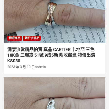
精選商品
鑽石流當品
潤泰流當精品拍賣 真品 CARTIER 卡地亞 三色
18K金 三環戒 51號 9成5新 附收藏盒 特價出清
KS030
2023 年 3 月 10 日
admin