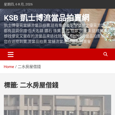
Skip
星期四, 6 8 月, 2026
to
content
KSB 凱士博流當品拍賣網
凱士博優質當舖流當品拍賣,這有集合各店家提供之優質流當品,
都有品質保證 百大名錶 鑽石 珠寶 玉石 翡翠 汽機車 這裡都有
想找便宜又實在的流當品來這找就對了,凱士博流當品拍賣網祝
您在這挖到寶,流當品拍賣,當舖流當品,流當品拍賣會
Home
二水房屋借錢
標籤:
二水房屋借錢