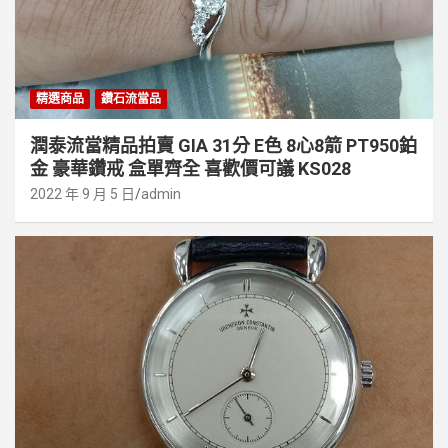
精選商品
鑽石流當品
潤泰流當精品拍賣 GIA 31分 E色 8心8箭 PT950鉑
金 豪華鑽戒 盒單齊全 喜歡價可議 KS028
2022 年 9 月 5 日
admin