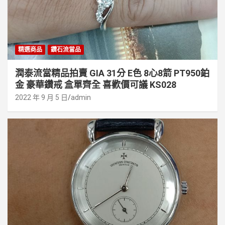
精選商品
鑽石流當品
潤泰流當精品拍賣 GIA 31分 E色 8心8箭 PT950鉑
金 豪華鑽戒 盒單齊全 喜歡價可議 KS028
2022 年 9 月 5 日
admin