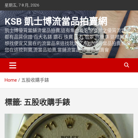
Skip
星期五, 7 8 月, 2026
to
content
KSB 凱士博流當品拍賣網
凱士博優質當舖流當品拍賣,這有集合各店家提供之優質流當品,
都有品質保證 百大名錶 鑽石 珠寶 玉石 翡翠 汽機車 這裡都有
想找便宜又實在的流當品來這找就對了,凱士博流當品拍賣網祝
您在這挖到寶,流當品拍賣,當舖流當品,流當品拍賣會
Home
五股收購手錶
標籤:
五股收購手錶