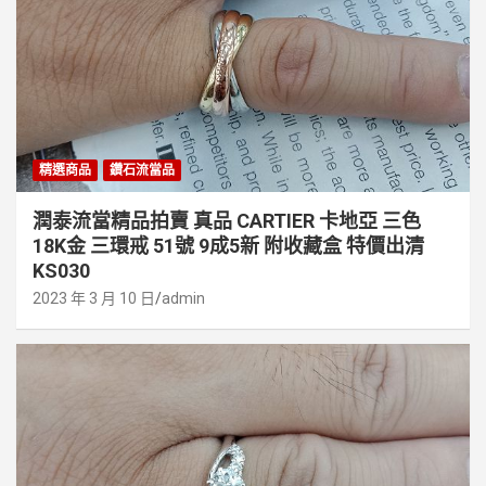
精選商品
鑽石流當品
潤泰流當精品拍賣 真品 CARTIER 卡地亞 三色
18K金 三環戒 51號 9成5新 附收藏盒 特價出清
KS030
2023 年 3 月 10 日
admin