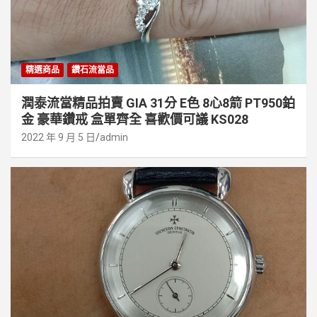
精選商品
鑽石流當品
潤泰流當精品拍賣 GIA 31分 E色 8心8箭 PT950鉑
金 豪華鑽戒 盒單齊全 喜歡價可議 KS028
2022 年 9 月 5 日
admin