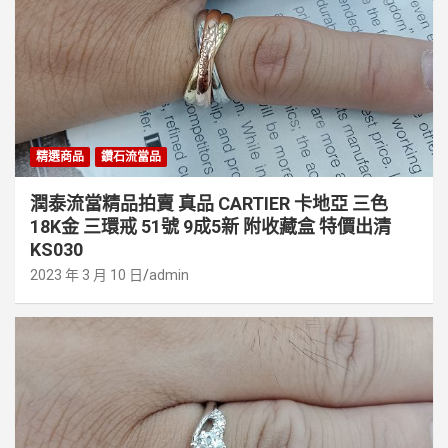
精選商品
鑽石流當品
潤泰流當精品拍賣 真品 CARTIER 卡地亞 三色
18K金 三環戒 51號 9成5新 附收藏盒 特價出清
KS030
2023 年 3 月 10 日
admin