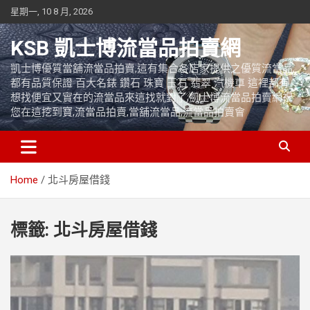
Skip
星期一, 10 8 月, 2026
to
content
KSB 凱士博流當品拍賣網
凱士博優質當舖流當品拍賣,這有集合各店家提供之優質流當品,
都有品質保證 百大名錶 鑽石 珠寶 玉石 翡翠 汽機車 這裡都有
想找便宜又實在的流當品來這找就對了,凱士博流當品拍賣網祝
您在這挖到寶,流當品拍賣,當舖流當品,流當品拍賣會
Home
北斗房屋借錢
標籤:
北斗房屋借錢