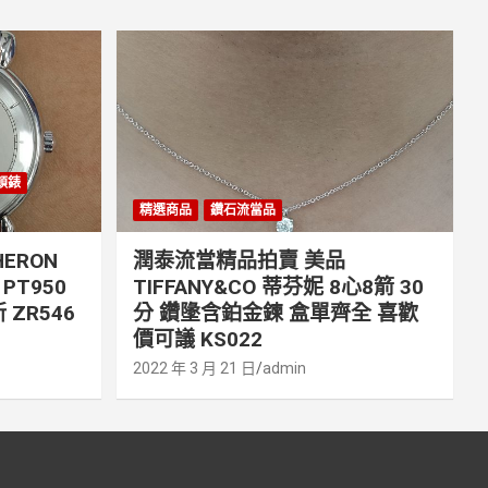
丹頓錶
精選商品
鑽石流當品
ERON
潤泰流當精品拍賣 美品
PT950
TIFFANY&CO 蒂芬妮 8心8箭 30
 ZR546
分 鑽墬含鉑金鍊 盒單齊全 喜歡
價可議 KS022
2022 年 3 月 21 日
admin