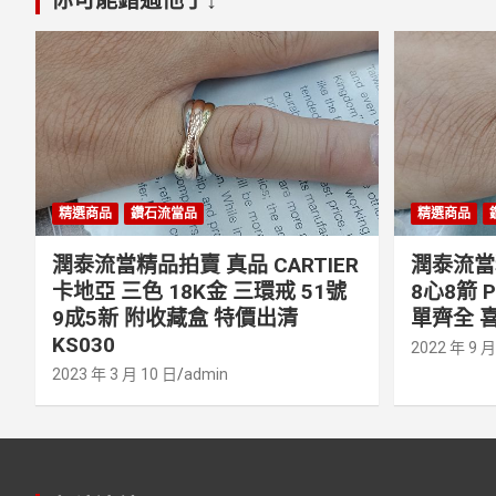
精選商品
鑽石流當品
精選商品
潤泰流當精品拍賣 真品 CARTIER
潤泰流當精
卡地亞 三色 18K金 三環戒 51號
8心8箭 
9成5新 附收藏盒 特價出清
單齊全 喜
KS030
2022 年 9 月
2023 年 3 月 10 日
admin