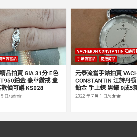
VACHERON CONSTANTIN 江詩
鑽石流當品
手錶流當品
精選商品
品拍賣 GIA 31分 E色
元泰流當手錶拍賣 VACH
PT950鉑金 豪華鑽戒 盒
CONSTANTIN 江詩丹頓 
歡價可議 KS028
鉑金 手上鍊 男錶 9成5新
 5 日
admin
2022 年 7 月 1 日
admin