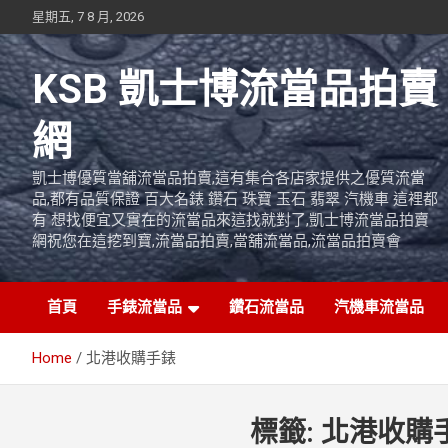
Skip
星期五, 7 8 月, 2026
to
content
KSB 凱士博流當品拍賣
網
凱士博優質當舖流當品拍賣,這有集合各店家提供之優質流當
品,都有品質保證 百大名錶 鑽石 珠寶 玉石 翡翠 汽機車 這裡都
有 想找便宜又實在的流當品來這找就對了,凱士博流當品拍賣
網祝您在這挖到寶,流當品拍賣,當舖流當品,流當品拍賣會
首頁
手錶流當品
鑽石流當品
汽機車流當品
Home
北港收購手錶
標籤:
北港收購