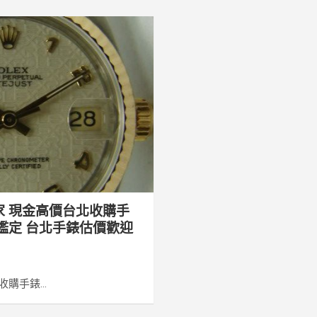
家 現金高價台北收購手
鑑定 台北手錶估價歡迎
購手錶...