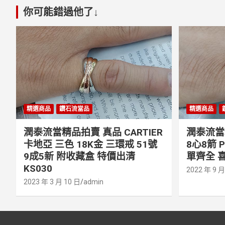
你可能錯過他了↓
精選商品
鑽石流當品
精選商品
潤泰流當精品拍賣 真品 CARTIER
潤泰流當精
卡地亞 三色 18K金 三環戒 51號
8心8箭 
9成5新 附收藏盒 特價出清
單齊全 喜
KS030
2022 年 9 月
2023 年 3 月 10 日
admin