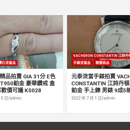
VACHERON CONSTANTIN 江詩
鑽石流當品
手錶流當品
精選商品
品拍賣 GIA 31分 E色
元泰流當手錶拍賣 VACH
PT950鉑金 豪華鑽戒 盒
CONSTANTIN 江詩丹頓 
歡價可議 KS028
鉑金 手上鍊 男錶 9成5新
 5 日
admin
2022 年 7 月 1 日
admin