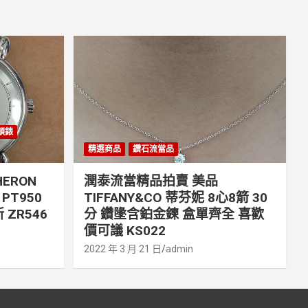
丹頓錶
精選商品
鑽石流當品
ERON
潤泰流當精品拍賣 美品
PT950
TIFFANY&CO 蒂芬妮 8心8箭 30
 ZR546
分 鑽墬含鉑金鍊 盒單齊全 喜歡
價可議 KS022
2022 年 3 月 21 日
admin