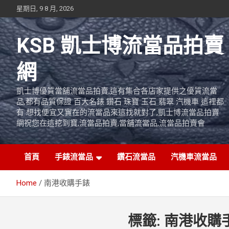
Skip
星期日, 9 8 月, 2026
to
content
KSB 凱士博流當品拍賣
網
凱士博優質當舖流當品拍賣,這有集合各店家提供之優質流當
品,都有品質保證 百大名錶 鑽石 珠寶 玉石 翡翠 汽機車 這裡都
有 想找便宜又實在的流當品來這找就對了,凱士博流當品拍賣
網祝您在這挖到寶,流當品拍賣,當舖流當品,流當品拍賣會
首頁
手錶流當品
鑽石流當品
汽機車流當品
Home
南港收購手錶
標籤:
南港收購