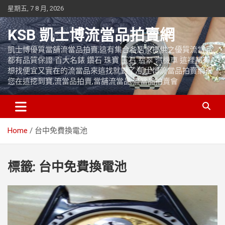
Skip
星期五, 7 8 月, 2026
to
content
KSB 凱士博流當品拍賣網
凱士博優質當舖流當品拍賣,這有集合各店家提供之優質流當品,
都有品質保證 百大名錶 鑽石 珠寶 玉石 翡翠 汽機車 這裡都有
想找便宜又實在的流當品來這找就對了,凱士博流當品拍賣網祝
您在這挖到寶,流當品拍賣,當舖流當品,流當品拍賣會
Home
台中免費換電池
標籤:
台中免費換電池