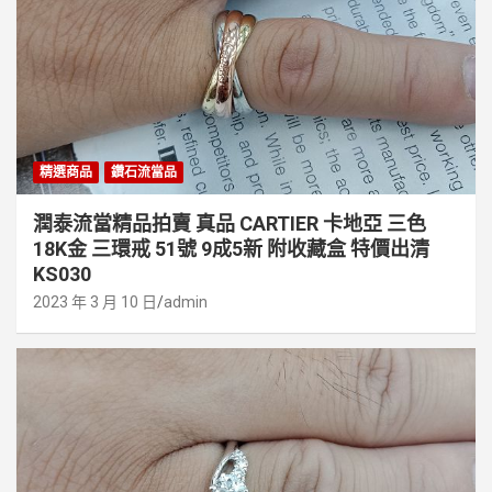
精選商品
鑽石流當品
潤泰流當精品拍賣 真品 CARTIER 卡地亞 三色
18K金 三環戒 51號 9成5新 附收藏盒 特價出清
KS030
2023 年 3 月 10 日
admin