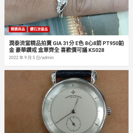
精選商品
鑽石流當品
潤泰流當精品拍賣 GIA 31分 E色 8心8箭 PT950鉑
金 豪華鑽戒 盒單齊全 喜歡價可議 KS028
2022 年 9 月 5 日
admin