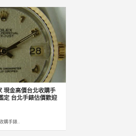
家 現金高價台北收購手
鑑定 台北手錶估價歡迎
購手錶...