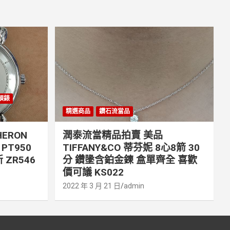
丹頓錶
精選商品
鑽石流當品
ERON
潤泰流當精品拍賣 美品
PT950
TIFFANY&CO 蒂芬妮 8心8箭 30
 ZR546
分 鑽墬含鉑金鍊 盒單齊全 喜歡
價可議 KS022
2022 年 3 月 21 日
admin