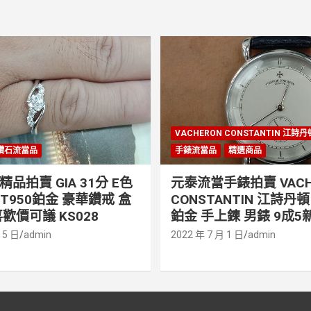
VACHERON CONSTANTIN 江詩
鑽石流當品
手錶流當品
精選商品
品拍賣 GIA 31分 E色
元泰流當手錶拍賣 VACH
PT950鉑金 豪華鑽戒 盒
CONSTANTIN 江詩丹頓 
歡價可議 KS028
鉑金 手上鍊 男錶 9成5新
 5 日
admin
2022 年 7 月 1 日
admin