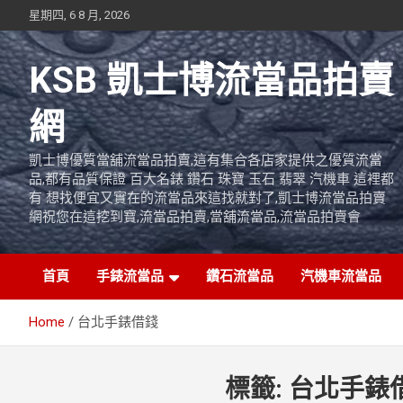
Skip
星期四, 6 8 月, 2026
to
content
KSB 凱士博流當品拍賣
網
凱士博優質當舖流當品拍賣,這有集合各店家提供之優質流當
品,都有品質保證 百大名錶 鑽石 珠寶 玉石 翡翠 汽機車 這裡都
有 想找便宜又實在的流當品來這找就對了,凱士博流當品拍賣
網祝您在這挖到寶,流當品拍賣,當舖流當品,流當品拍賣會
首頁
手錶流當品
鑽石流當品
汽機車流當品
Home
台北手錶借錢
標籤:
台北手錶