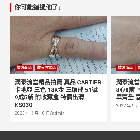
你可能錯過他了↓
精選商品
鑽石流當品
精選商品
潤泰流當精品拍賣 真品 CARTIER
潤泰流當精
卡地亞 三色 18K金 三環戒 51號
8心8箭 
9成5新 附收藏盒 特價出清
單齊全 喜
KS030
2022 年 9 月
2023 年 3 月 10 日
admin