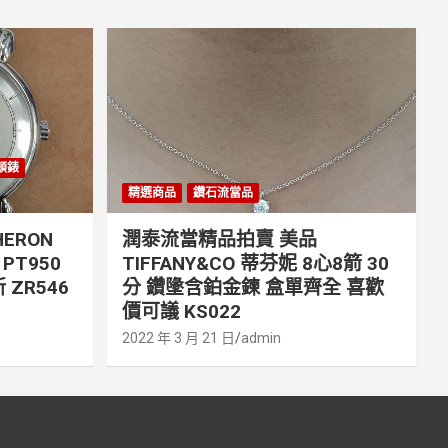
丹頓錶
精選商品
鑽石流當品
ERON
潤泰流當精品拍賣 美品
PT950
TIFFANY&CO 蒂芬妮 8心8箭 30
 ZR546
分 鑽墬含鉑金鍊 盒單齊全 喜歡
價可議 KS022
2022 年 3 月 21 日
admin