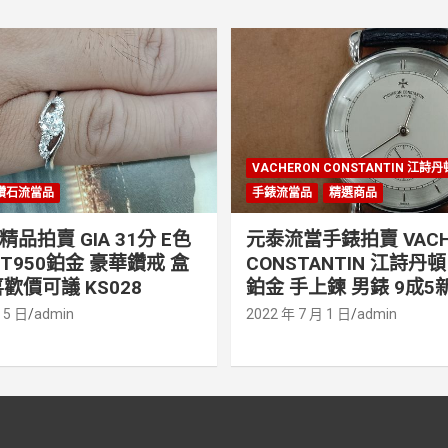
VACHERON CONSTANTIN 江詩
鑽石流當品
手錶流當品
精選商品
品拍賣 GIA 31分 E色
元泰流當手錶拍賣 VACH
PT950鉑金 豪華鑽戒 盒
CONSTANTIN 江詩丹頓 
歡價可議 KS028
鉑金 手上鍊 男錶 9成5新
 5 日
admin
2022 年 7 月 1 日
admin