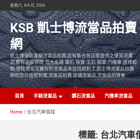
Skip
星期六, 8 8 月, 2026
to
content
KSB 凱士博流當品拍賣
網
凱士博優質當舖流當品拍賣,這有集合各店家提供之優質流當
品,都有品質保證 百大名錶 鑽石 珠寶 玉石 翡翠 汽機車 這裡都
有 想找便宜又實在的流當品來這找就對了,凱士博流當品拍賣
網祝您在這挖到寶,流當品拍賣,當舖流當品,流當品拍賣會
首頁
手錶流當品
鑽石流當品
汽機車流當品
Home
台北汽車借錢
標籤:
台北汽車