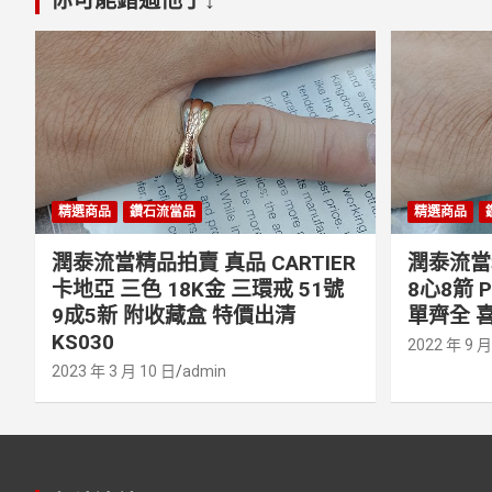
精選商品
鑽石流當品
精選商品
潤泰流當精品拍賣 真品 CARTIER
潤泰流當精
卡地亞 三色 18K金 三環戒 51號
8心8箭 
9成5新 附收藏盒 特價出清
單齊全 喜
KS030
2022 年 9 月
2023 年 3 月 10 日
admin