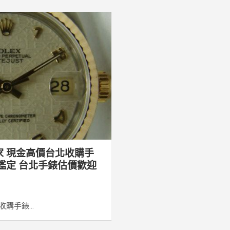
家 現金高價台北收購手
鑑定 台北手錶估價歡迎
購手錶...