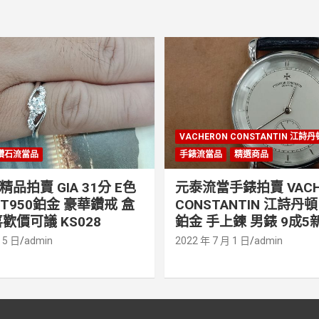
VACHERON CONSTANTIN 江詩
鑽石流當品
手錶流當品
精選商品
品拍賣 GIA 31分 E色
元泰流當手錶拍賣 VACH
PT950鉑金 豪華鑽戒 盒
CONSTANTIN 江詩丹頓 
歡價可議 KS028
鉑金 手上鍊 男錶 9成5新
 5 日
admin
2022 年 7 月 1 日
admin