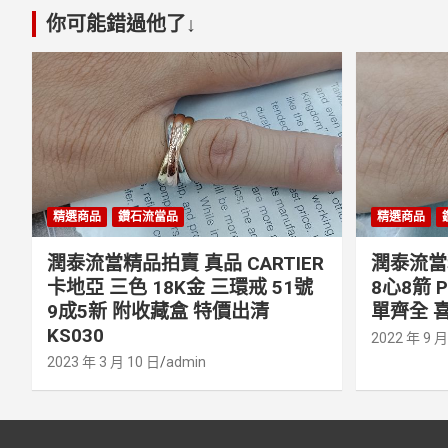
你可能錯過他了↓
精選商品
鑽石流當品
精選商品
潤泰流當精品拍賣 真品 CARTIER
潤泰流當精
卡地亞 三色 18K金 三環戒 51號
8心8箭 
9成5新 附收藏盒 特價出清
單齊全 喜
KS030
2022 年 9 月
2023 年 3 月 10 日
admin