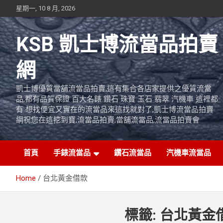
Skip
星期一, 10 8 月, 2026
to
content
KSB 凱士博流當品拍賣
網
凱士博優質當舖流當品拍賣,這有集合各店家提供之優質流當
品,都有品質保證 百大名錶 鑽石 珠寶 玉石 翡翠 汽機車 這裡都
有 想找便宜又實在的流當品來這找就對了,凱士博流當品拍賣
網祝您在這挖到寶,流當品拍賣,當舖流當品,流當品拍賣會
首頁
手錶流當品
鑽石流當品
汽機車流當品
Home
台北黃金借款
標籤:
台北黃金