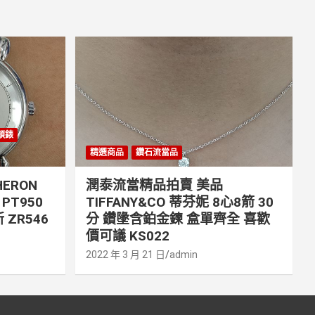
丹頓錶
精選商品
鑽石流當品
ERON
潤泰流當精品拍賣 美品
PT950
TIFFANY&CO 蒂芬妮 8心8箭 30
 ZR546
分 鑽墬含鉑金鍊 盒單齊全 喜歡
價可議 KS022
2022 年 3 月 21 日
admin