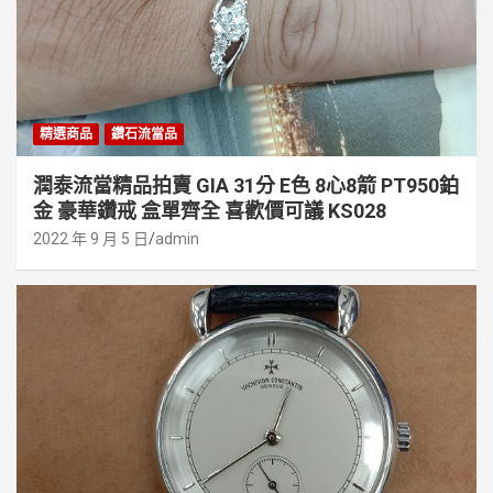
精選商品
鑽石流當品
潤泰流當精品拍賣 GIA 31分 E色 8心8箭 PT950鉑
金 豪華鑽戒 盒單齊全 喜歡價可議 KS028
2022 年 9 月 5 日
admin