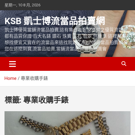
Skip
星期一, 10 8 月, 2026
to
content
KSB 凱士博流當品拍賣網
凱士博優質當舖流當品拍賣,這有集合各店家提供之優質流當品,
都有品質保證 百大名錶 鑽石 珠寶 玉石 翡翠 汽機車 這裡都有
想找便宜又實在的流當品來這找就對了,凱士博流當品拍賣網祝
您在這挖到寶,流當品拍賣,當舖流當品,流當品拍賣會
Home
專業收購手錶
標籤:
專業收購手錶