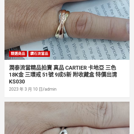
精選商品
鑽石流當品
潤泰流當精品拍賣 真品 CARTIER 卡地亞 三色
18K金 三環戒 51號 9成5新 附收藏盒 特價出清
KS030
2023 年 3 月 10 日
admin