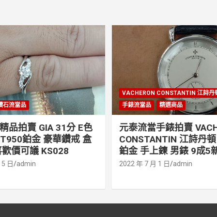
VACHERON CONSTANTIN 江詩
鑽石流當品
手錶流當品
精選商品
品拍賣 GIA 31分 E色
元泰流當手錶拍賣 VACH
PT950鉑金 豪華鑽戒 盒
CONSTANTIN 江詩丹頓 
歡價可議 KS028
鉑金 手上鍊 男錶 9成5新
 5 日
admin
2022 年 7 月 1 日
admin