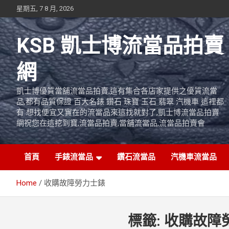
Skip
星期五, 7 8 月, 2026
to
content
KSB 凱士博流當品拍賣
網
凱士博優質當舖流當品拍賣,這有集合各店家提供之優質流當
品,都有品質保證 百大名錶 鑽石 珠寶 玉石 翡翠 汽機車 這裡都
有 想找便宜又實在的流當品來這找就對了,凱士博流當品拍賣
網祝您在這挖到寶,流當品拍賣,當舖流當品,流當品拍賣會
首頁
手錶流當品
鑽石流當品
汽機車流當品
Home
收購故障勞力士錶
標籤:
收購故障