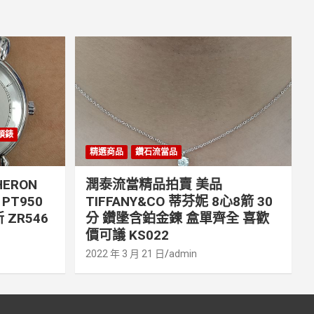
丹頓錶
精選商品
鑽石流當品
ERON
潤泰流當精品拍賣 美品
PT950
TIFFANY&CO 蒂芬妮 8心8箭 30
 ZR546
分 鑽墬含鉑金鍊 盒單齊全 喜歡
價可議 KS022
2022 年 3 月 21 日
admin