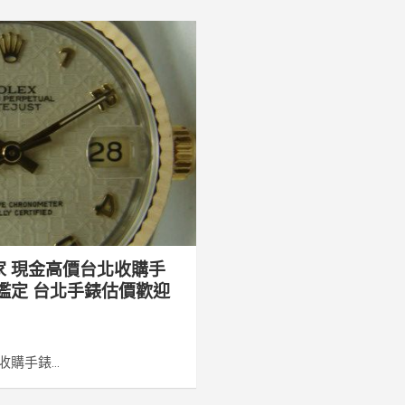
家 現金高價台北收購手
鑑定 台北手錶估價歡迎
購手錶...