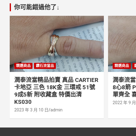
你可能錯過他了↓
精選商品
鑽石流當品
精選商品
潤泰流當精品拍賣 真品 CARTIER
潤泰流當精
卡地亞 三色 18K金 三環戒 51號
8心8箭 
9成5新 附收藏盒 特價出清
單齊全 喜
KS030
2022 年 9 月
2023 年 3 月 10 日
admin