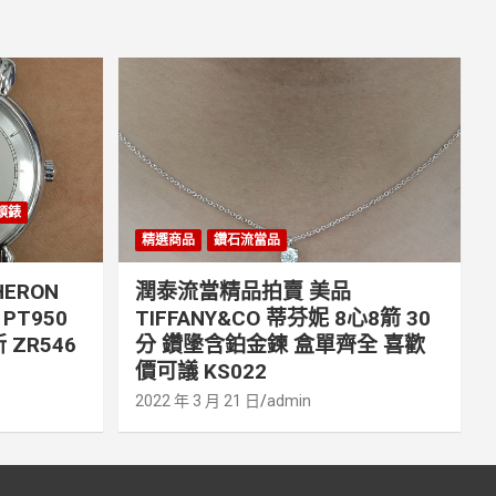
丹頓錶
精選商品
鑽石流當品
ERON
潤泰流當精品拍賣 美品
PT950
TIFFANY&CO 蒂芬妮 8心8箭 30
 ZR546
分 鑽墬含鉑金鍊 盒單齊全 喜歡
價可議 KS022
2022 年 3 月 21 日
admin