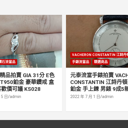
VACHERON CONSTANTIN 江詩
鑽石流當品
手錶流當品
精選商品
品拍賣 GIA 31分 E色
元泰流當手錶拍賣 VACH
PT950鉑金 豪華鑽戒 盒
CONSTANTIN 江詩丹頓 
歡價可議 KS028
鉑金 手上鍊 男錶 9成5新
 5 日
admin
2022 年 7 月 1 日
admin