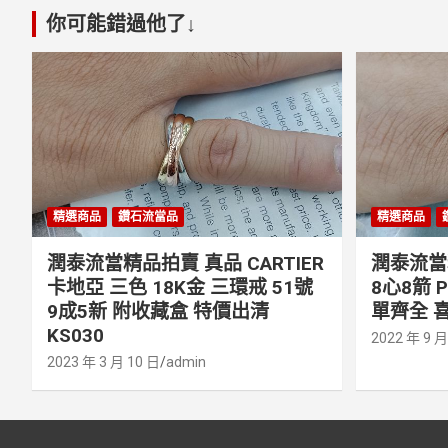
你可能錯過他了↓
精選商品
鑽石流當品
精選商品
潤泰流當精品拍賣 真品 CARTIER
潤泰流當精
卡地亞 三色 18K金 三環戒 51號
8心8箭 
9成5新 附收藏盒 特價出清
單齊全 喜
KS030
2022 年 9 月
2023 年 3 月 10 日
admin