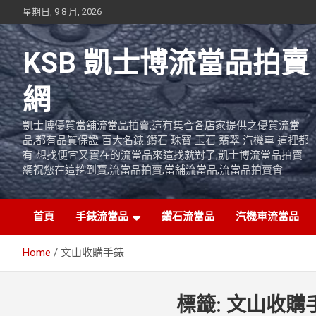
Skip
星期日, 9 8 月, 2026
to
content
KSB 凱士博流當品拍賣
網
凱士博優質當舖流當品拍賣,這有集合各店家提供之優質流當
品,都有品質保證 百大名錶 鑽石 珠寶 玉石 翡翠 汽機車 這裡都
有 想找便宜又實在的流當品來這找就對了,凱士博流當品拍賣
網祝您在這挖到寶,流當品拍賣,當舖流當品,流當品拍賣會
首頁
手錶流當品
鑽石流當品
汽機車流當品
Home
文山收購手錶
標籤:
文山收購