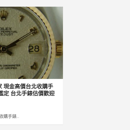
家 現金高價台北收購手
鑑定 台北手錶估價歡迎
購手錶...