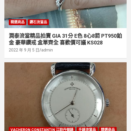
精選商品
鑽石流當品
潤泰流當精品拍賣 GIA 31分 E色 8心8箭 PT950鉑
金 豪華鑽戒 盒單齊全 喜歡價可議 KS028
2022 年 9 月 5 日
admin
VACHERON CONSTANTIN 江詩丹頓錶
手錶流當品
精選商品