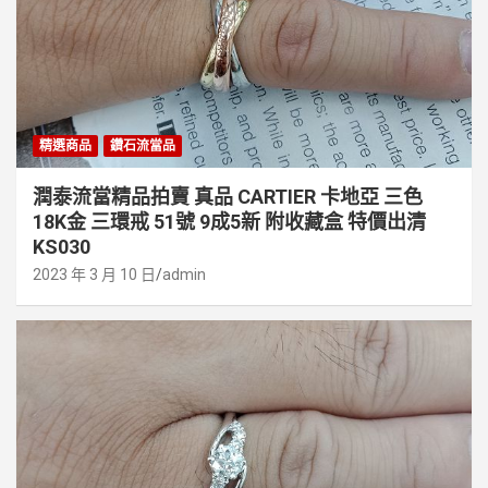
精選商品
鑽石流當品
潤泰流當精品拍賣 真品 CARTIER 卡地亞 三色
18K金 三環戒 51號 9成5新 附收藏盒 特價出清
KS030
2023 年 3 月 10 日
admin