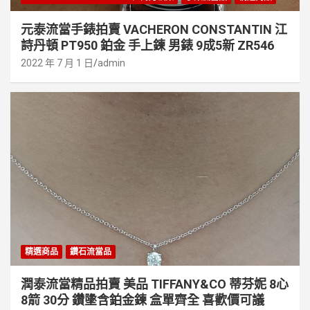
元泰流當手錶拍賣 VACHERON CONSTANTIN 江
詩丹頓 PT950 鉑金 手上鍊 男錶 9成5新 ZR546
2022 年 7 月 1 日
admin
精選商品
鑽石流當品
潤泰流當精品拍賣 美品 TIFFANY&CO 蒂芬妮 8心
8箭 30分 鑽墬含鉑金鍊 盒單齊全 喜歡價可議