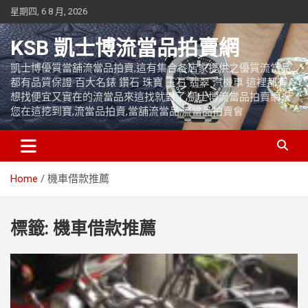
Skip
星期四, 6 8 月, 2026
to
content
KSB 凱士博流當品拍賣網
凱士博優質當舖流當品拍賣,這有集合各店家提供之優質流當品,
都有品質保證 百大名錶 鑽石 珠寶 玉石 翡翠 汽機車 這裡都有
想找便宜又實在的流當品來這找就對了,凱士博流當品拍賣網祝
您在這挖到寶,流當品拍賣,當舖流當品,流當品拍賣會
Home
機車借款推薦
標籤:
機車借款推薦