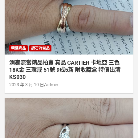
精選商品
鑽石流當品
潤泰流當精品拍賣 真品 CARTIER 卡地亞 三色
18K金 三環戒 51號 9成5新 附收藏盒 特價出清
KS030
2023 年 3 月 10 日
admin