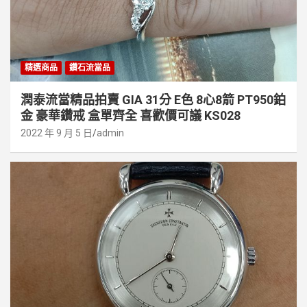
精選商品
鑽石流當品
潤泰流當精品拍賣 GIA 31分 E色 8心8箭 PT950鉑
金 豪華鑽戒 盒單齊全 喜歡價可議 KS028
2022 年 9 月 5 日
admin