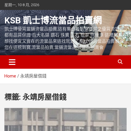
Skip
星期一, 10 8 月, 2026
to
content
KSB 凱士博流當品拍賣網
凱士博優質當舖流當品拍賣,這有集合各店家提供之優質流當品,
都有品質保證 百大名錶 鑽石 珠寶 玉石 翡翠 汽機車 這裡都有
想找便宜又實在的流當品來這找就對了,凱士博流當品拍賣網祝
您在這挖到寶,流當品拍賣,當舖流當品,流當品拍賣會
Home
永靖房屋借錢
標籤:
永靖房屋借錢