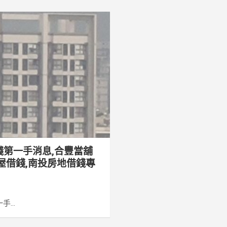
錢第一手消息,合豐當舖
屋借錢,南投房地借錢專
...