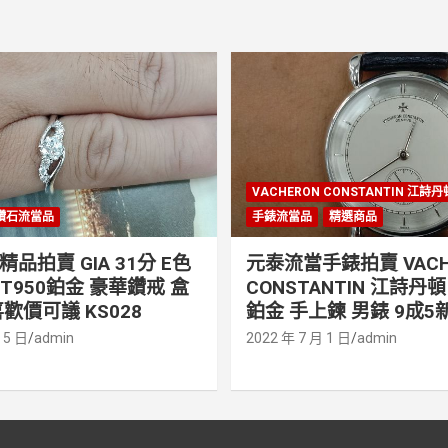
VACHERON CONSTANTIN 江詩
鑽石流當品
手錶流當品
精選商品
品拍賣 GIA 31分 E色
元泰流當手錶拍賣 VACH
PT950鉑金 豪華鑽戒 盒
CONSTANTIN 江詩丹頓 
歡價可議 KS028
鉑金 手上鍊 男錶 9成5新
 5 日
admin
2022 年 7 月 1 日
admin