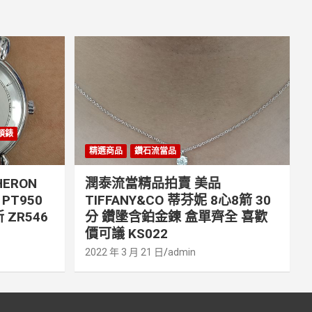
丹頓錶
精選商品
鑽石流當品
ERON
潤泰流當精品拍賣 美品
PT950
TIFFANY&CO 蒂芬妮 8心8箭 30
 ZR546
分 鑽墬含鉑金鍊 盒單齊全 喜歡
價可議 KS022
2022 年 3 月 21 日
admin