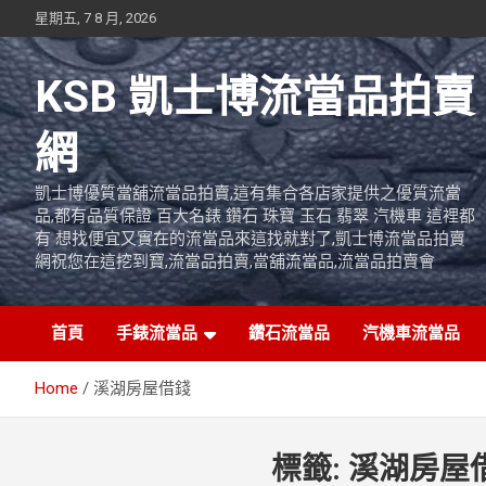
Skip
星期五, 7 8 月, 2026
to
content
KSB 凱士博流當品拍賣
網
凱士博優質當舖流當品拍賣,這有集合各店家提供之優質流當
品,都有品質保證 百大名錶 鑽石 珠寶 玉石 翡翠 汽機車 這裡都
有 想找便宜又實在的流當品來這找就對了,凱士博流當品拍賣
網祝您在這挖到寶,流當品拍賣,當舖流當品,流當品拍賣會
首頁
手錶流當品
鑽石流當品
汽機車流當品
Home
溪湖房屋借錢
標籤:
溪湖房屋