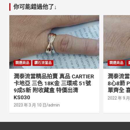
你可能錯過他了↓
精選商品
鑽石流當品
精選商品
潤泰流當精品拍賣 真品 CARTIER
潤泰流當精
卡地亞 三色 18K金 三環戒 51號
8心8箭 
9成5新 附收藏盒 特價出清
單齊全 喜
KS030
2022 年 9 月
2023 年 3 月 10 日
admin