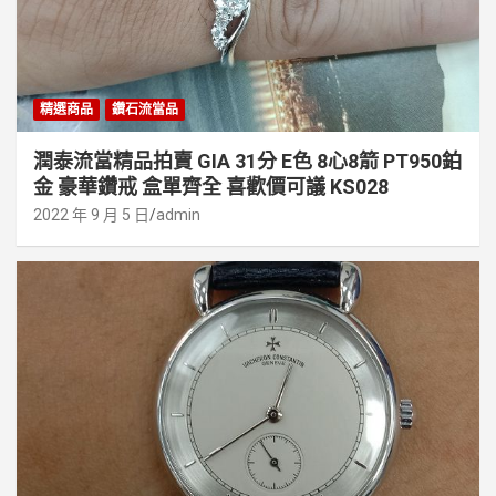
精選商品
鑽石流當品
潤泰流當精品拍賣 GIA 31分 E色 8心8箭 PT950鉑
金 豪華鑽戒 盒單齊全 喜歡價可議 KS028
2022 年 9 月 5 日
admin