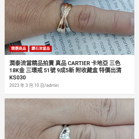
精選商品
鑽石流當品
潤泰流當精品拍賣 真品 CARTIER 卡地亞 三色
18K金 三環戒 51號 9成5新 附收藏盒 特價出清
KS030
2023 年 3 月 10 日
admin