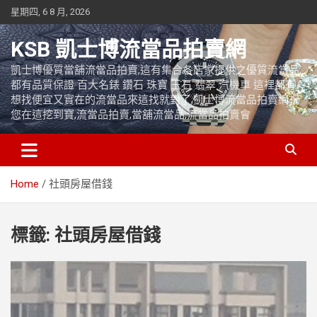
Skip
星期四, 6 8 月, 2026
to
content
KSB 凱士博流當品拍賣網
凱士博優質當舖流當品拍賣,這有集合各店家提供之優質流當品,
都有品質保證 百大名錶 鑽石 珠寶 玉石 翡翠 汽機車 這裡都有
想找便宜又實在的流當品來這找就對了,凱士博流當品拍賣網祝
您在這挖到寶,流當品拍賣,當舖流當品,流當品拍賣會
Home
社頭房屋借錢
標籤:
社頭房屋借錢