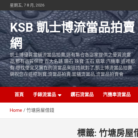
Skip
星期五, 7 8 月, 2026
to
content
KSB 凱士博流當品拍賣
網
凱士博優質當舖流當品拍賣,這有集合各店家提供之優質流當
品,都有品質保證 百大名錶 鑽石 珠寶 玉石 翡翠 汽機車 這裡都
有 想找便宜又實在的流當品來這找就對了,凱士博流當品拍賣
網祝您在這挖到寶,流當品拍賣,當舖流當品,流當品拍賣會
首頁
手錶流當品
鑽石流當品
汽機車流當品
Home
竹塘房屋借錢
標籤:
竹塘房屋