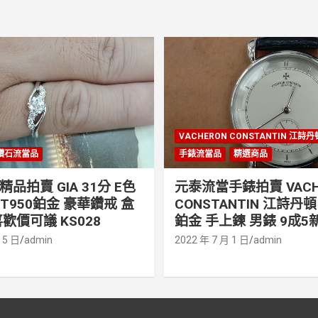
VACHERON CONSTANTIN 江詩
鑽石流當品
手錶流當品
精選商品
品拍賣 GIA 31分 E色
元泰流當手錶拍賣 VACH
PT950鉑金 豪華鑽戒 盒
CONSTANTIN 江詩丹頓 
歡價可議 KS028
鉑金 手上鍊 男錶 9成5新
 5 日
admin
2022 年 7 月 1 日
admin