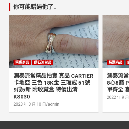
你可能錯過他了↓
精選商品
鑽石流當品
精選商品
潤泰流當精品拍賣 真品 CARTIER
潤泰流當精
卡地亞 三色 18K金 三環戒 51號
8心8箭 
9成5新 附收藏盒 特價出清
單齊全 喜
KS030
2022 年 9 月
2023 年 3 月 10 日
admin