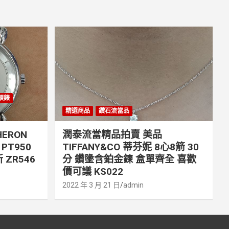
丹頓錶
精選商品
鑽石流當品
ERON
潤泰流當精品拍賣 美品
PT950
TIFFANY&CO 蒂芬妮 8心8箭 30
 ZR546
分 鑽墬含鉑金鍊 盒單齊全 喜歡
價可議 KS022
2022 年 3 月 21 日
admin