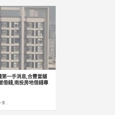
錢第一手消息,合豐當舖
屋借錢,南投房地借錢專
...