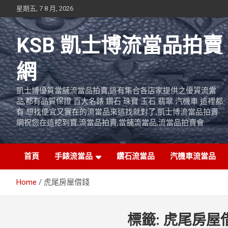
Skip
星期五, 7 8 月, 2026
to
content
KSB 凱士博流當品拍賣
網
凱士博優質當舖流當品拍賣,這有集合各店家提供之優質流當
品,都有品質保證 百大名錶 鑽石 珠寶 玉石 翡翠 汽機車 這裡都
有 想找便宜又實在的流當品來這找就對了,凱士博流當品拍賣
網祝您在這挖到寶,流當品拍賣,當舖流當品,流當品拍賣會
首頁
手錶流當品
鑽石流當品
汽機車流當品
Home
虎尾房屋借錢
標籤:
虎尾房屋