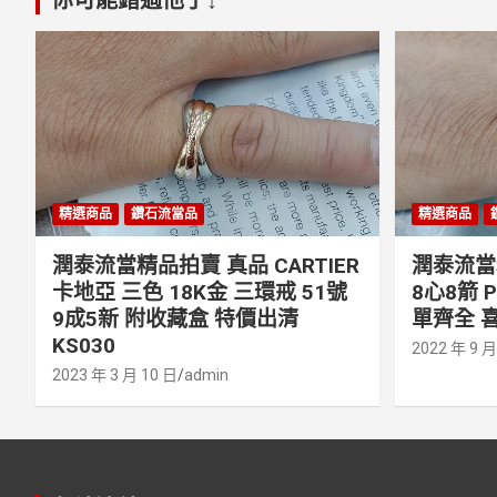
精選商品
鑽石流當品
精選商品
潤泰流當精品拍賣 真品 CARTIER
潤泰流當精
卡地亞 三色 18K金 三環戒 51號
8心8箭 
9成5新 附收藏盒 特價出清
單齊全 喜
KS030
2022 年 9 月
2023 年 3 月 10 日
admin