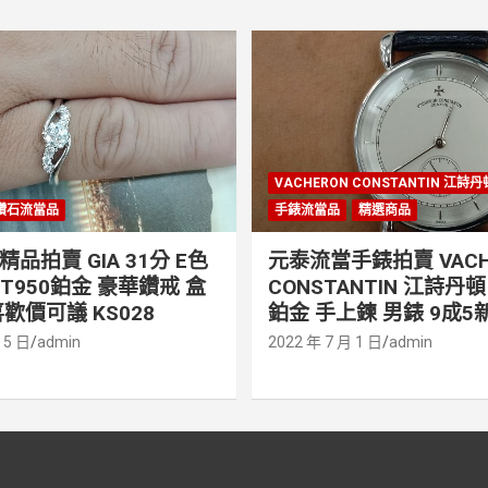
VACHERON CONSTANTIN 江詩
鑽石流當品
手錶流當品
精選商品
品拍賣 GIA 31分 E色
元泰流當手錶拍賣 VACH
PT950鉑金 豪華鑽戒 盒
CONSTANTIN 江詩丹頓 
歡價可議 KS028
鉑金 手上鍊 男錶 9成5新
 5 日
admin
2022 年 7 月 1 日
admin