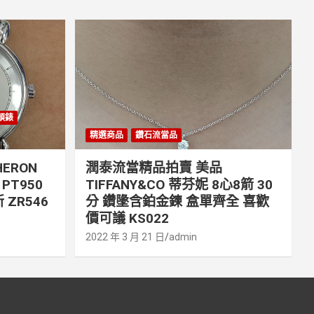
丹頓錶
精選商品
鑽石流當品
ERON
潤泰流當精品拍賣 美品
PT950
TIFFANY&CO 蒂芬妮 8心8箭 30
 ZR546
分 鑽墬含鉑金鍊 盒單齊全 喜歡
價可議 KS022
2022 年 3 月 21 日
admin