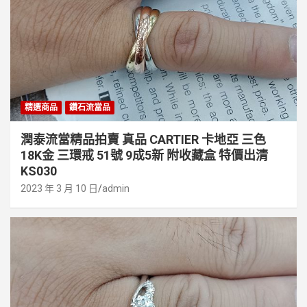
精選商品
鑽石流當品
潤泰流當精品拍賣 真品 CARTIER 卡地亞 三色
18K金 三環戒 51號 9成5新 附收藏盒 特價出清
KS030
2023 年 3 月 10 日
admin