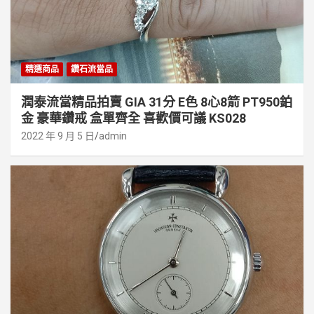
精選商品
鑽石流當品
潤泰流當精品拍賣 GIA 31分 E色 8心8箭 PT950鉑
金 豪華鑽戒 盒單齊全 喜歡價可議 KS028
2022 年 9 月 5 日
admin