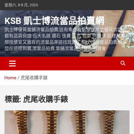
Skip
星期六, 8 8 月, 2026
to
content
KSB 凱士博流當品拍賣網
凱士博優質當舖流當品拍賣,這有集合各店家提供之優質流當品,
都有品質保證 百大名錶 鑽石 珠寶 玉石 翡翠 汽機車 這裡都有
想找便宜又實在的流當品來這找就對了,凱士博流當品拍賣網祝
您在這挖到寶,流當品拍賣,當舖流當品,流當品拍賣會
Home
虎尾收購手錶
標籤:
虎尾收購手錶