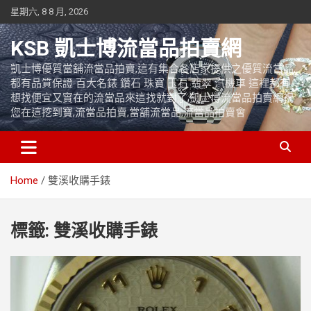
Skip
星期六, 8 8 月, 2026
to
content
KSB 凱士博流當品拍賣網
凱士博優質當舖流當品拍賣,這有集合各店家提供之優質流當品,
都有品質保證 百大名錶 鑽石 珠寶 玉石 翡翠 汽機車 這裡都有
想找便宜又實在的流當品來這找就對了,凱士博流當品拍賣網祝
您在這挖到寶,流當品拍賣,當舖流當品,流當品拍賣會
Home
雙溪收購手錶
標籤:
雙溪收購手錶