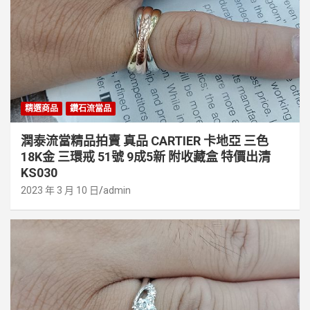
精選商品
鑽石流當品
潤泰流當精品拍賣 真品 CARTIER 卡地亞 三色
18K金 三環戒 51號 9成5新 附收藏盒 特價出清
KS030
2023 年 3 月 10 日
admin