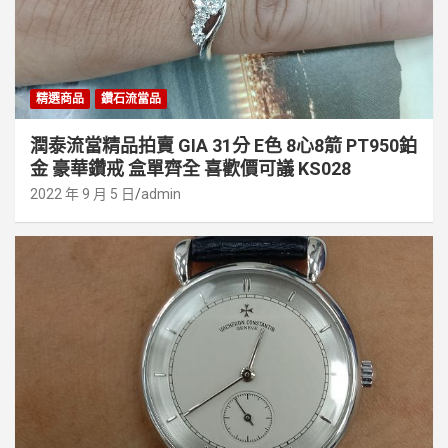
精選商品
鑽石流當品
潤泰流當精品拍賣 GIA 31分 E色 8心8箭 PT950鉑
金 豪華鑽戒 盒單齊全 喜歡價可議 KS028
2022 年 9 月 5 日
admin