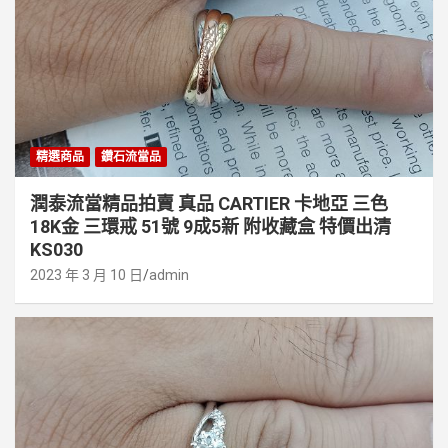
精選商品
鑽石流當品
潤泰流當精品拍賣 真品 CARTIER 卡地亞 三色
18K金 三環戒 51號 9成5新 附收藏盒 特價出清
KS030
2023 年 3 月 10 日
admin