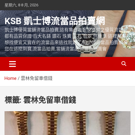
Skip
星期六, 8 8 月, 2026
to
content
KSB 凱士博流當品拍賣網
凱士博優質當舖流當品拍賣,這有集合各店家提供之優質流當品,
都有品質保證 百大名錶 鑽石 珠寶 玉石 翡翠 汽機車 這裡都有
想找便宜又實在的流當品來這找就對了,凱士博流當品拍賣網祝
您在這挖到寶,流當品拍賣,當舖流當品,流當品拍賣會
Home
雲林免留車借錢
標籤:
雲林免留車借錢