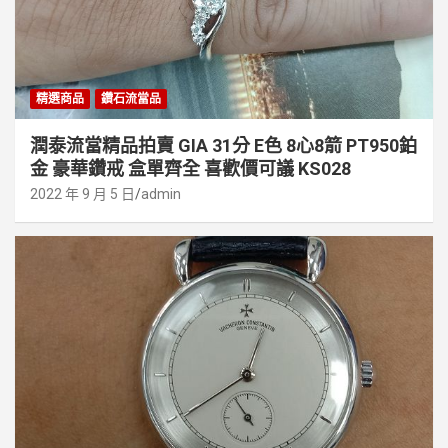
精選商品
鑽石流當品
潤泰流當精品拍賣 GIA 31分 E色 8心8箭 PT950鉑
金 豪華鑽戒 盒單齊全 喜歡價可議 KS028
2022 年 9 月 5 日
admin