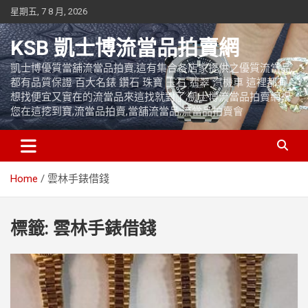
Skip
星期五, 7 8 月, 2026
to
content
KSB 凱士博流當品拍賣網
凱士博優質當舖流當品拍賣,這有集合各店家提供之優質流當品,
都有品質保證 百大名錶 鑽石 珠寶 玉石 翡翠 汽機車 這裡都有
想找便宜又實在的流當品來這找就對了,凱士博流當品拍賣網祝
您在這挖到寶,流當品拍賣,當舖流當品,流當品拍賣會
Home
雲林手錶借錢
標籤:
雲林手錶借錢