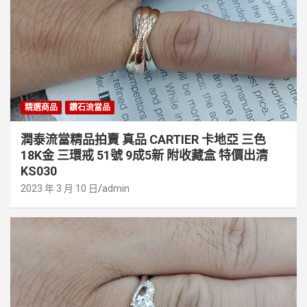
精選商品
鑽石流當品
潤泰流當精品拍賣 真品 CARTIER 卡地亞 三色
18K金 三環戒 51號 9成5新 附收藏盒 特價出清
KS030
2023 年 3 月 10 日
admin