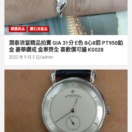
精選商品
鑽石流當品
潤泰流當精品拍賣 GIA 31分 E色 8心8箭 PT950鉑
金 豪華鑽戒 盒單齊全 喜歡價可議 KS028
2022 年 9 月 5 日
admin