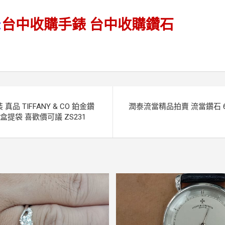
:
台中收購手錶
台中收購鑽石
品 TIFFANY & CO 鉑金鑽
潤泰流當精品拍賣 流當鑽石 6
藏盒提袋 喜歡價可議 ZS231