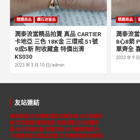
精選商品
鑽石流當品
精選商品
潤泰流當精品拍賣 真品 CARTIER
潤泰流當精
卡地亞 三色 18K金 三環戒 51號
8心8箭 
9成5新 附收藏盒 特價出清
單齊全 喜
KS030
2022 年 9 月
2023 年 3 月 10 日
admin
友站連結
機車借錢
台中機車借錢
收購手錶
台中收購手
錶
汽車借錢
機車借錢
手錶收購
台中收購手
錶
台中手錶估價
收購手錶
台中機車借錢
台
中收購手錶
流當品拍賣
台中機車借款
機車借