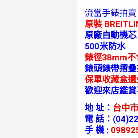
流當手錶拍賣
原裝 BREITL
原廠自動機芯
500米防水
錶徑38mm
錶頭錶帶摺疊
保單收藏盒遺
歡迎來店鑑賞
地 址：
台中市
電 話：
(04)2
手 機 :
09892