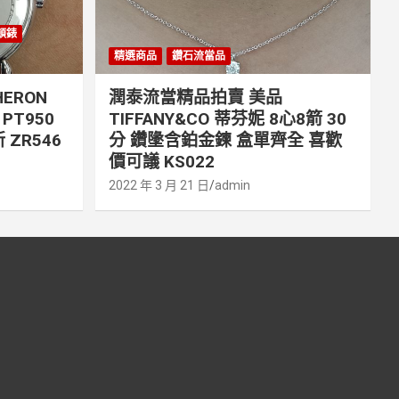
丹頓錶
精選商品
鑽石流當品
ERON
潤泰流當精品拍賣 美品
PT950
TIFFANY&CO 蒂芬妮 8心8箭 30
 ZR546
分 鑽墬含鉑金鍊 盒單齊全 喜歡
價可議 KS022
2022 年 3 月 21 日
admin