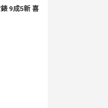
錶 9成5新 喜