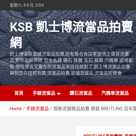
Skip
星期六, 8 8 月, 2026
to
content
KSB 凱士博流當品拍賣
網
凱士博優質當舖流當品拍賣,這有集合各店家提供之優質流當
品,都有品質保證 百大名錶 鑽石 珠寶 玉石 翡翠 汽機車 這裡都
有 想找便宜又實在的流當品來這找就對了,凱士博流當品拍賣
網祝您在這挖到寶,流當品拍賣,當舖流當品,流當品拍賣會
首頁
手錶流當品
鑽石流當品
汽機車流當品
Home
手錶流當品
潤泰流當精品拍賣 原裝 BREITLING 百年靈