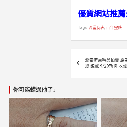
優質網站推薦
Tags:
流當腕表
,
百年靈錶
文
潤泰流當精品拍賣 原裝 真
章
戒 線戒 9成9新 附收
導
覽
你可能錯過他了↓