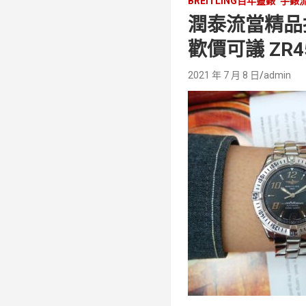
BREITLING百年靈錶
手錶
潤泰流當精品拍賣
歡價可議 ZR4
2021 年 7 月 8 日
admin