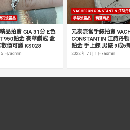
VACHERON CONSTANTIN 江詩
鑽石流當品
手錶流當品
精選商品
品拍賣 GIA 31分 E色
元泰流當手錶拍賣 VACH
PT950鉑金 豪華鑽戒 盒
CONSTANTIN 江詩丹頓 
歡價可議 KS028
鉑金 手上鍊 男錶 9成5新
 5 日
admin
2022 年 7 月 1 日
admin