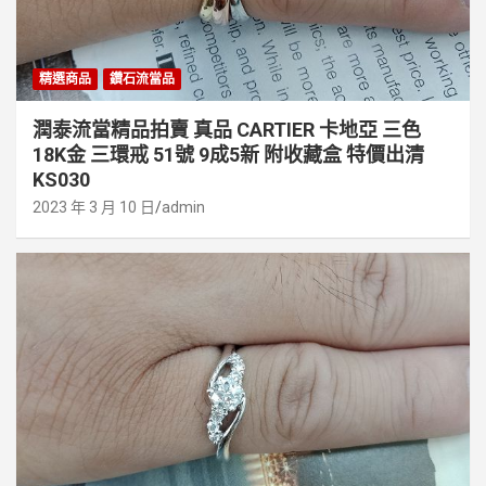
精選商品
鑽石流當品
潤泰流當精品拍賣 真品 CARTIER 卡地亞 三色
18K金 三環戒 51號 9成5新 附收藏盒 特價出清
KS030
2023 年 3 月 10 日
admin