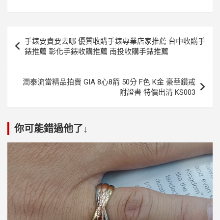
文
手錶要賣要去哪 優質收購手錶專業店家推薦 台中收購手
章
錶推薦 彰化手錶收購推薦 南投收購手錶推薦
導
覽
潤泰流當精品拍賣 GIA 8心8箭 50分 F色 K金 豪華鑽戒
附證書 特價出清 KS003
你可能錯過他了↓