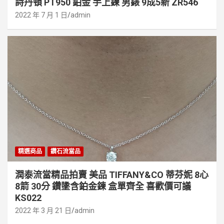
詩丹頓 PT950 鉑金 手上鍊 男錶 9成5新 ZR546
2022 年 7 月 1 日
admin
精選商品
鑽石流當品
潤泰流當精品拍賣 美品 TIFFANY&CO 蒂芬妮 8心
8箭 30分 鑽墬含鉑金鍊 盒單齊全 喜歡價可議
KS022
2022 年 3 月 21 日
admin