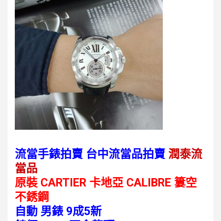
流當手錶拍賣 台中流當品拍賣
潤泰流
當品
原裝 CARTIER 卡地亞 CALIBRE 簍空
不銹鋼
自動 男錶 9成5新