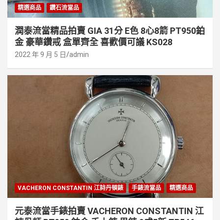
精選商品
鑽石流當品
潤泰流當精品拍賣 GIA 31分 E色 8心8箭 PT950鉑
金 豪華鑽戒 盒單齊全 喜歡價可議 KS028
2022 年 9 月 5 日
admin
VACHERON CONSTANTIN 江詩丹頓錶
手錶流當品
精選商品
元泰流當手錶拍賣 VACHERON CONSTANTIN 江