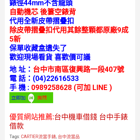
錶徑44mm不含龍頭
自動機芯 後簍空錶背
代用全新皮帶摺疊扣
除皮帶摺疊扣代用其餘整顆都原廠9成
5新
保單收藏盒遺失了
歡迎現場看貨
喜歡價可議
地 址：
台中市南區復興路一段407號
電 話：
(04)22616533
手 機 :
0989258628 (可加 LINE )
優質網站推薦:
台中機車借錢
台中手錶
借款
Tags:
CARTIER流當手錶
,
台中流當品