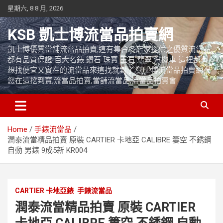
Skip
星期六, 8 8 月, 2026
to
content
KSB 凱士博流當品拍賣網
凱士博優質當舖流當品拍賣,這有集合各店家提供之優質流當品,
都有品質保證 百大名錶 鑽石 珠寶 玉石 翡翠 汽機車 這裡都有
想找便宜又實在的流當品來這找就對了,凱士博流當品拍賣網祝
您在這挖到寶,流當品拍賣,當舖流當品,流當品拍賣會
Home
手錶流當品
潤泰流當精品拍賣 原裝 CARTIER 卡地亞 CALIBRE 簍空 不銹鋼
自動 男錶 9成5新 KR004
CARTIER 卡地亞錶
手錶流當品
潤泰流當精品拍賣 原裝 CARTIER